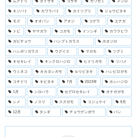
ムクドリ
ダイサギ
コサギ
カワセミ
メジロ
キジバト
カワラバト
カイツブリ
ジョウビタキ
モズ
オオバン
アオジ
コゲラ
エナガ
トビ
ヤマガラ
コガモ
イソシギ
カワラヒワ
ガビチョウ
ハシブトガラス
ホオジロ
ハシボソガラス
ウグイス
マガモ
ツグミ
キセキレイ
キンクロハジロ
ヒドリガモ
ツバメ
ウミネコ
オカヨシガモ
ルリビタキ
ハシビロガモ
コチドリ
キビタキ
7月
2023年
ホシハジロ
1月
シロハラ
セグロセキレイ
オナガガモ
シメ
ノスリ
スズガモ
コジュケイ
9月
12月
タシギ
チョウゲンボウ
バン