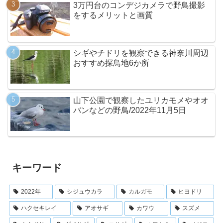
3万円台のコンデジカメラで野鳥撮影
をするメリットと画質
シギやチドリを観察できる神奈川周辺
おすすめ探鳥地6か所
山下公園で観察したユリカモメやオオ
バンなどの野鳥/2022年11月5日
キーワード
2022年
シジュウカラ
カルガモ
ヒヨドリ
ハクセキレイ
アオサギ
カワウ
スズメ