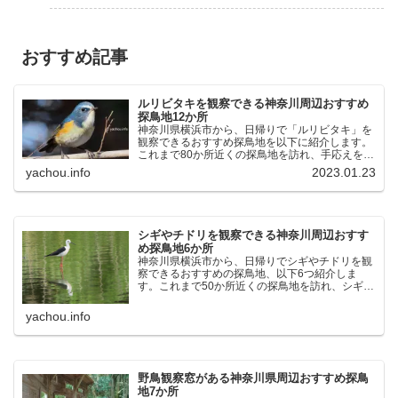
おすすめ記事
ルリビタキを観察できる神奈川周辺おすすめ
探鳥地12か所
神奈川県横浜市から、日帰りで「ルリビタキ」を
観察できるおすすめ探鳥地を以下に紹介します。
これまで80か所近くの探鳥地を訪れ、手応えを感
じた場所です。以下、★ が多いほど観察しやす
yachou.info
2023.01.23
く、出現頻度が高いと感じた場所です。 北本自然
観察公園：埼玉県...
シギやチドリを観察できる神奈川周辺おすす
め探鳥地6か所
神奈川県横浜市から、日帰りでシギやチドリを観
察できるおすすめの探鳥地、以下6つ紹介しま
す。これまで50か所近くの探鳥地を訪れ、シギや
チドリ観察の手応えを感じた探鳥地です。ふなば
し三番瀬海浜公園：千葉県船橋市谷津干潟公園：
yachou.info
千葉県習志野市東京港...
野鳥観察窓がある神奈川県周辺おすすめ探鳥
地7か所