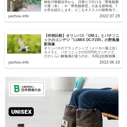
神奈川県横浜市から、日帰りで行ける「野鳥観察
小屋（舎）」や「野鳥観察窓」がある探鳥地、7
か所を紹介します。どこもオススメの探鳥地で
す。実際に訪れてみると、野山にいる野鳥、海や
yachou.info
2022.07.29
湖にいる野鳥それぞれ違う観察になりました。街
中にあり、電車で行ける...
【作例比較】オリンパス「OM-1」とパナソニ
ックのコンデジ「LUMIX DC-FZ85」の野鳥撮
影画像
オリンパスのフラッグシップ（メーカー最上位）
カメラと、パナソニックの3万円代コンデジで、
どのくらい解像感が違うのか、今回は比較画像を
紹介します。私はコンデジを愛用しているのです
yachou.info
2022.06.10
が、相棒がオリンパス「OM-1」を使い始めたと
ころ、同じ被写体で...