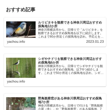
おすすめ記事
ルリビタキを観察できる神奈川周辺おすすめ
探鳥地12か所
神奈川県横浜市から、日帰りで「ルリビタキ」を
観察できるおすすめ探鳥地を以下に紹介します。
これまで80か所近くの探鳥地を訪れ、手応えを感
じた場所です。以下、★ が多いほど観察しやす
yachou.info
2023.01.23
く、出現頻度が高いと感じた場所です。 北本自然
観察公園：埼玉県...
シギやチドリを観察できる神奈川周辺おすす
め探鳥地6か所
神奈川県横浜市から、日帰りでシギやチドリを観
察できるおすすめの探鳥地、以下6つ紹介しま
す。これまで50か所近くの探鳥地を訪れ、シギや
チドリ観察の手応えを感じた探鳥地です。ふなば
し三番瀬海浜公園：千葉県船橋市谷津干潟公園：
yachou.info
千葉県習志野市東京港...
野鳥観察窓がある神奈川県周辺おすすめ探鳥
地7か所
神奈川県横浜市から、日帰りで行ける「野鳥観察
小屋（舎）」や「野鳥観察窓」がある探鳥地、7