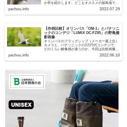
か所を紹介します。どこもオススメの探鳥地で
す。実際に訪れてみると、野山にいる野鳥、海や
yachou.info
2022.07.29
湖にいる野鳥それぞれ違う観察になりました。街
中にあり、電車で行ける...
【作例比較】オリンパス「OM-1」とパナソニ
ックのコンデジ「LUMIX DC-FZ85」の野鳥撮
影画像
オリンパスのフラッグシップ（メーカー最上位）
カメラと、パナソニックの3万円代コンデジで、
どのくらい解像感が違うのか、今回は比較画像を
紹介します。私はコンデジを愛用しているのです
yachou.info
2022.06.10
が、相棒がオリンパス「OM-1」を使い始めたと
ころ、同じ被写体で...