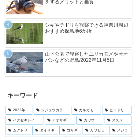
をするメリットと画質
シギやチドリを観察できる神奈川周辺
おすすめ探鳥地6か所
山下公園で観察したユリカモメやオオ
バンなどの野鳥/2022年11月5日
キーワード
2022年
シジュウカラ
カルガモ
ヒヨドリ
ハクセキレイ
アオサギ
カワウ
スズメ
ムクドリ
ダイサギ
コサギ
カワセミ
メジロ