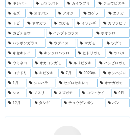
キジバト
カワラバト
カイツブリ
ジョウビタキ
モズ
オオバン
アオジ
コゲラ
エナガ
トビ
ヤマガラ
コガモ
イソシギ
カワラヒワ
ガビチョウ
ハシブトガラス
ホオジロ
ハシボソガラス
ウグイス
マガモ
ツグミ
キセキレイ
キンクロハジロ
ヒドリガモ
ツバメ
ウミネコ
オカヨシガモ
ルリビタキ
ハシビロガモ
コチドリ
キビタキ
7月
2023年
ホシハジロ
1月
シロハラ
セグロセキレイ
オナガガモ
シメ
ノスリ
スズガモ
コジュケイ
9月
12月
タシギ
チョウゲンボウ
バン