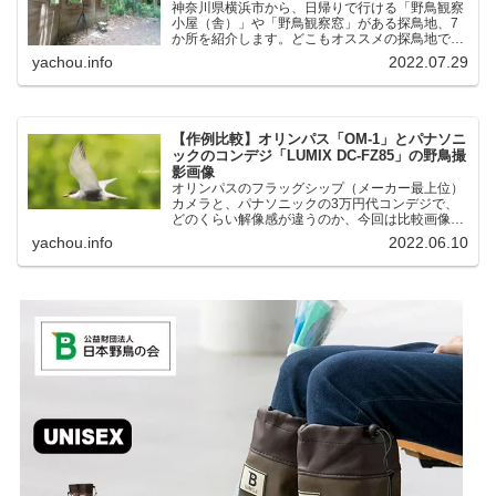
神奈川県横浜市から、日帰りで行ける「野鳥観察
小屋（舎）」や「野鳥観察窓」がある探鳥地、7
か所を紹介します。どこもオススメの探鳥地で
す。実際に訪れてみると、野山にいる野鳥、海や
yachou.info
2022.07.29
湖にいる野鳥それぞれ違う観察になりました。街
中にあり、電車で行ける...
【作例比較】オリンパス「OM-1」とパナソニ
ックのコンデジ「LUMIX DC-FZ85」の野鳥撮
影画像
オリンパスのフラッグシップ（メーカー最上位）
カメラと、パナソニックの3万円代コンデジで、
どのくらい解像感が違うのか、今回は比較画像を
紹介します。私はコンデジを愛用しているのです
yachou.info
2022.06.10
が、相棒がオリンパス「OM-1」を使い始めたと
ころ、同じ被写体で...