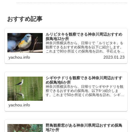
おすすめ記事
ルリビタキを観察できる神奈川周辺おすすめ
探鳥地12か所
神奈川県横浜市から、日帰りで「ルリビタキ」を
観察できるおすすめ探鳥地を以下に紹介します。
これまで80か所近くの探鳥地を訪れ、手応えを感
じた場所です。以下、★ が多いほど観察しやす
yachou.info
2023.01.23
く、出現頻度が高いと感じた場所です。 北本自然
観察公園：埼玉県...
シギやチドリを観察できる神奈川周辺おすす
め探鳥地6か所
神奈川県横浜市から、日帰りでシギやチドリを観
察できるおすすめの探鳥地、以下6つ紹介しま
す。これまで50か所近くの探鳥地を訪れ、シギや
チドリ観察の手応えを感じた探鳥地です。ふなば
し三番瀬海浜公園：千葉県船橋市谷津干潟公園：
yachou.info
千葉県習志野市東京港...
野鳥観察窓がある神奈川県周辺おすすめ探鳥
地7か所