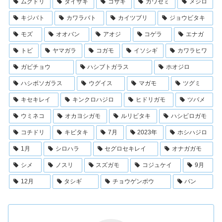
ムクドリ
ダイサギ
コサギ
カワセミ
メジロ
キジバト
カワラバト
カイツブリ
ジョウビタキ
モズ
オオバン
アオジ
コゲラ
エナガ
トビ
ヤマガラ
コガモ
イソシギ
カワラヒワ
ガビチョウ
ハシブトガラス
ホオジロ
ハシボソガラス
ウグイス
マガモ
ツグミ
キセキレイ
キンクロハジロ
ヒドリガモ
ツバメ
ウミネコ
オカヨシガモ
ルリビタキ
ハシビロガモ
コチドリ
キビタキ
7月
2023年
ホシハジロ
1月
シロハラ
セグロセキレイ
オナガガモ
シメ
ノスリ
スズガモ
コジュケイ
9月
12月
タシギ
チョウゲンボウ
バン