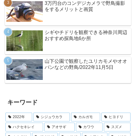
3万円台のコンデジカメラで野鳥撮影
をするメリットと画質
シギやチドリを観察できる神奈川周辺
おすすめ探鳥地6か所
山下公園で観察したユリカモメやオオ
バンなどの野鳥/2022年11月5日
キーワード
2022年
シジュウカラ
カルガモ
ヒヨドリ
ハクセキレイ
アオサギ
カワウ
スズメ