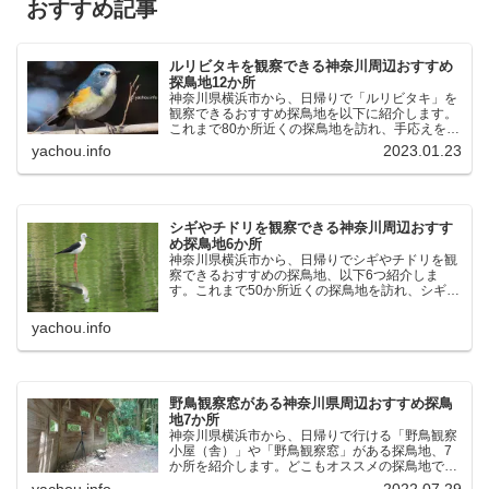
おすすめ記事
ルリビタキを観察できる神奈川周辺おすすめ
探鳥地12か所
神奈川県横浜市から、日帰りで「ルリビタキ」を
観察できるおすすめ探鳥地を以下に紹介します。
これまで80か所近くの探鳥地を訪れ、手応えを感
じた場所です。以下、★ が多いほど観察しやす
yachou.info
2023.01.23
く、出現頻度が高いと感じた場所です。 北本自然
観察公園：埼玉県...
シギやチドリを観察できる神奈川周辺おすす
め探鳥地6か所
神奈川県横浜市から、日帰りでシギやチドリを観
察できるおすすめの探鳥地、以下6つ紹介しま
す。これまで50か所近くの探鳥地を訪れ、シギや
チドリ観察の手応えを感じた探鳥地です。ふなば
し三番瀬海浜公園：千葉県船橋市谷津干潟公園：
yachou.info
千葉県習志野市東京港...
野鳥観察窓がある神奈川県周辺おすすめ探鳥
地7か所
神奈川県横浜市から、日帰りで行ける「野鳥観察
小屋（舎）」や「野鳥観察窓」がある探鳥地、7
か所を紹介します。どこもオススメの探鳥地で
す。実際に訪れてみると、野山にいる野鳥、海や
yachou.info
2022.07.29