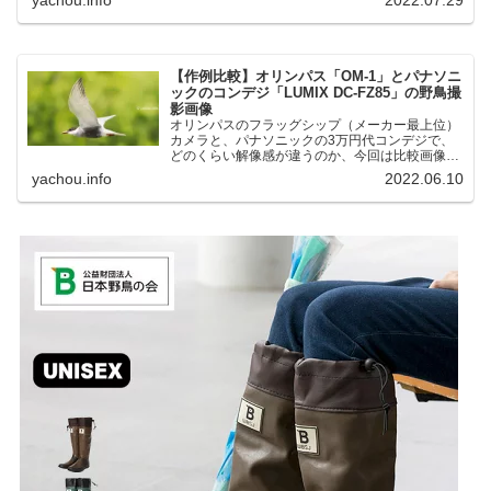
湖にいる野鳥それぞれ違う観察になりました。街
中にあり、電車で行ける...
【作例比較】オリンパス「OM-1」とパナソニ
ックのコンデジ「LUMIX DC-FZ85」の野鳥撮
影画像
オリンパスのフラッグシップ（メーカー最上位）
カメラと、パナソニックの3万円代コンデジで、
どのくらい解像感が違うのか、今回は比較画像を
紹介します。私はコンデジを愛用しているのです
yachou.info
2022.06.10
が、相棒がオリンパス「OM-1」を使い始めたと
ころ、同じ被写体で...