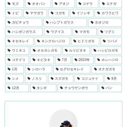
モズ
オオバン
アオジ
コゲラ
エナガ
トビ
ヤマガラ
コガモ
イソシギ
カワラヒワ
ガビチョウ
ハシブトガラス
ホオジロ
ハシボソガラス
ウグイス
マガモ
ツグミ
キセキレイ
キンクロハジロ
ヒドリガモ
ツバメ
ウミネコ
オカヨシガモ
ルリビタキ
ハシビロガモ
コチドリ
キビタキ
7月
2023年
ホシハジロ
1月
シロハラ
セグロセキレイ
オナガガモ
シメ
ノスリ
スズガモ
コジュケイ
9月
12月
タシギ
チョウゲンボウ
バン