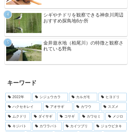
シギやチドリを観察できる神奈川周辺
おすすめ探鳥地6か所
金井遊水地（柏尾川）の特徴と観察さ
れている野鳥
キーワード
2022年
シジュウカラ
カルガモ
ヒヨドリ
ハクセキレイ
アオサギ
カワウ
スズメ
ムクドリ
ダイサギ
コサギ
カワセミ
メジロ
キジバト
カワラバト
カイツブリ
ジョウビタキ