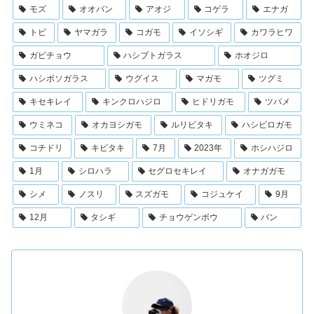
モズ
オオバン
アオジ
コゲラ
エナガ
トビ
ヤマガラ
コガモ
イソシギ
カワラヒワ
ガビチョウ
ハシブトガラス
ホオジロ
ハシボソガラス
ウグイス
マガモ
ツグミ
キセキレイ
キンクロハジロ
ヒドリガモ
ツバメ
ウミネコ
オカヨシガモ
ルリビタキ
ハシビロガモ
コチドリ
キビタキ
7月
2023年
ホシハジロ
1月
シロハラ
セグロセキレイ
オナガガモ
シメ
ノスリ
スズガモ
コジュケイ
9月
12月
タシギ
チョウゲンボウ
バン