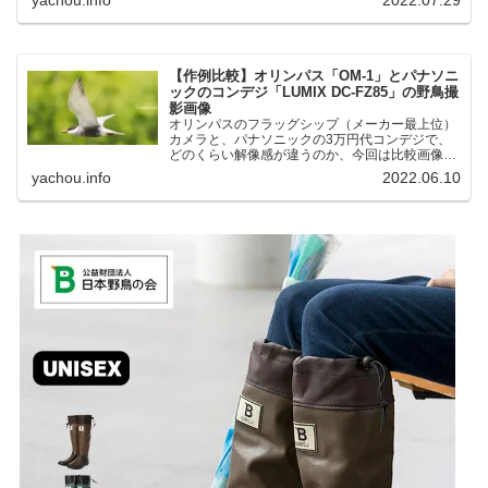
湖にいる野鳥それぞれ違う観察になりました。街
中にあり、電車で行ける...
【作例比較】オリンパス「OM-1」とパナソニ
ックのコンデジ「LUMIX DC-FZ85」の野鳥撮
影画像
オリンパスのフラッグシップ（メーカー最上位）
カメラと、パナソニックの3万円代コンデジで、
どのくらい解像感が違うのか、今回は比較画像を
紹介します。私はコンデジを愛用しているのです
yachou.info
2022.06.10
が、相棒がオリンパス「OM-1」を使い始めたと
ころ、同じ被写体で...