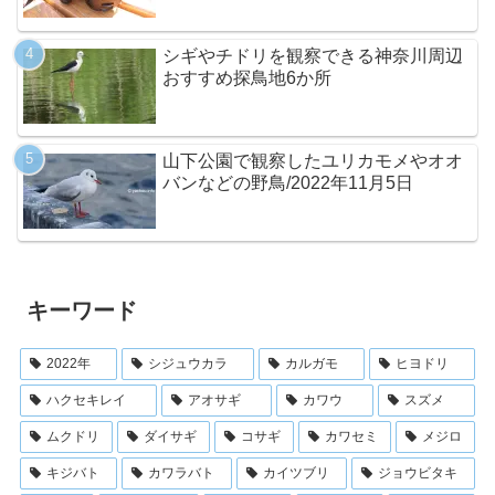
シギやチドリを観察できる神奈川周辺
おすすめ探鳥地6か所
山下公園で観察したユリカモメやオオ
バンなどの野鳥/2022年11月5日
キーワード
2022年
シジュウカラ
カルガモ
ヒヨドリ
ハクセキレイ
アオサギ
カワウ
スズメ
ムクドリ
ダイサギ
コサギ
カワセミ
メジロ
キジバト
カワラバト
カイツブリ
ジョウビタキ