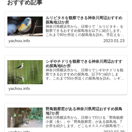
おすすめ記事
ルリビタキを観察できる神奈川周辺おすすめ
探鳥地12か所
神奈川県横浜市から、日帰りで「ルリビタキ」を
観察できるおすすめ探鳥地を以下に紹介します。
これまで80か所近くの探鳥地を訪れ、手応えを感
じた場所です。以下、★ が多いほど観察しやす
yachou.info
2023.01.23
く、出現頻度が高いと感じた場所です。 北本自然
観察公園：埼玉県...
シギやチドリを観察できる神奈川周辺おすす
め探鳥地6か所
神奈川県横浜市から、日帰りでシギやチドリを観
察できるおすすめの探鳥地、以下6つ紹介しま
す。これまで50か所近くの探鳥地を訪れ、シギや
チドリ観察の手応えを感じた探鳥地です。ふなば
し三番瀬海浜公園：千葉県船橋市谷津干潟公園：
yachou.info
千葉県習志野市東京港...
野鳥観察窓がある神奈川県周辺おすすめ探鳥
地7か所
神奈川県横浜市から、日帰りで行ける「野鳥観察
小屋（舎）」や「野鳥観察窓」がある探鳥地、7
か所を紹介します。どこもオススメの探鳥地で
す。実際に訪れてみると、野山にいる野鳥、海や
yachou.info
2022.07.29