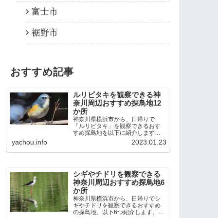
富士市
裾野市
おすすめ記事
ルリビタキを観察できる神
奈川周辺おすすめ探鳥地12
か所
神奈川県横浜市から、日帰りで
「ルリビタキ」を観察できるおす
すめ探鳥地を以下に紹介します。
これまで80か所近くの探鳥地を訪
yachou.info
2023.01.23
れ、手応えを感じた場所です。以
下、★ が多いほど観察しやすく、
出現頻度が高いと感じた場所で
す。 北本自然観察公園：埼玉県...
シギやチドリを観察できる
神奈川周辺おすすめ探鳥地6
か所
神奈川県横浜市から、日帰りでシ
ギやチドリを観察できるおすすめ
の探鳥地、以下6つ紹介します。こ