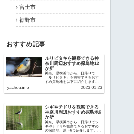
富士市
裾野市
おすすめ記事
ルリビタキを観察できる神
奈川周辺おすすめ探鳥地12
か所
神奈川県横浜市から、日帰りで
「ルリビタキ」を観察できるおす
すめ探鳥地を以下に紹介します。
これまで80か所近くの探鳥地を訪
yachou.info
2023.01.23
れ、手応えを感じた場所です。以
下、★ が多いほど観察しやすく、
出現頻度が高いと感じた場所で
す。 北本自然観察公園：埼玉県...
シギやチドリを観察できる
神奈川周辺おすすめ探鳥地6
か所
神奈川県横浜市から、日帰りでシ
ギやチドリを観察できるおすすめ
の探鳥地、以下6つ紹介します。こ