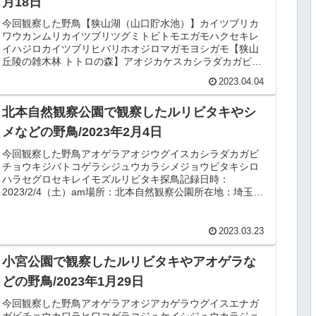
月18日
今回観察した野鳥【狭山湖（山口貯水池）】カイツブリカ
ワウカンムリカイツブリツグミトビトモエガモハクセキレ
イハジロカイツブリヒバリホオジロマガモヨシガモ【狭山
丘陵の雑木林 トトロの森】アオジカケスカシラダカガビチ
ョウシメジョウビタキシロハラタ...
2023.04.04
北本自然観察公園で観察したルリビタキやシ
メなどの野鳥/2023年2月4日
今回観察した野鳥アオゲラアオジウグイスカシラダカガビ
チョウキジバトコゲラシジュウカラシメジョウビタキシロ
ハラセグロセキレイモズルリビタキ探鳥記録日時：
2023/2/4（土）am場所：北本自然観察公園所在地：埼玉県
北本市荒井5-200天候：晴...
2023.03.23
小宮公園で観察したルリビタキやアオゲラな
どの野鳥/2023年1月29日
今回観察した野鳥アオゲラアオジアカゲラウグイスエナガ
ガビチョウカワラヒワコゲラコジュケイシジュウカラジョ