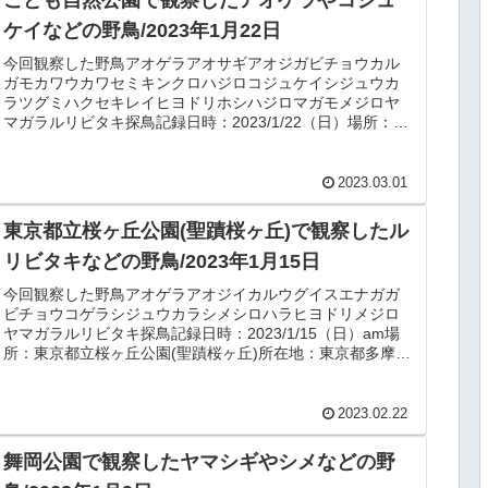
ケイなどの野鳥/2023年1月22日
今回観察した野鳥アオゲラアオサギアオジガビチョウカル
ガモカワウカワセミキンクロハジロコジュケイシジュウカ
ラツグミハクセキレイヒヨドリホシハジロマガモメジロヤ
マガラルリビタキ探鳥記録日時：2023/1/22（日）場所：こ
ども自然公園（大池公園...
2023.03.01
東京都立桜ヶ丘公園(聖蹟桜ヶ丘)で観察したル
リビタキなどの野鳥/2023年1月15日
今回観察した野鳥アオゲラアオジイカルウグイスエナガガ
ビチョウコゲラシジュウカラシメシロハラヒヨドリメジロ
ヤマガラルリビタキ探鳥記録日時：2023/1/15（日）am場
所：東京都立桜ヶ丘公園(聖蹟桜ヶ丘)所在地：東京都多摩市
連光寺3丁目天候：...
2023.02.22
舞岡公園で観察したヤマシギやシメなどの野