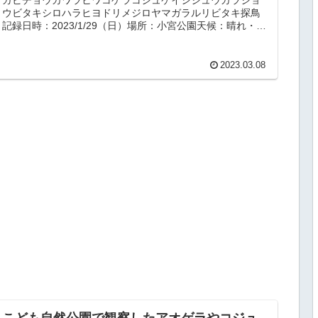
ウビタキシロハラヒヨドリメジロヤマガラルリビタキ探鳥
記録日時：2023/1/29（日）場所：小宮公園天候：晴れ・
3℃概要今回は、水辺のあ...
2023.03.08
こども自然公園で観察したアオゲラやコジュ