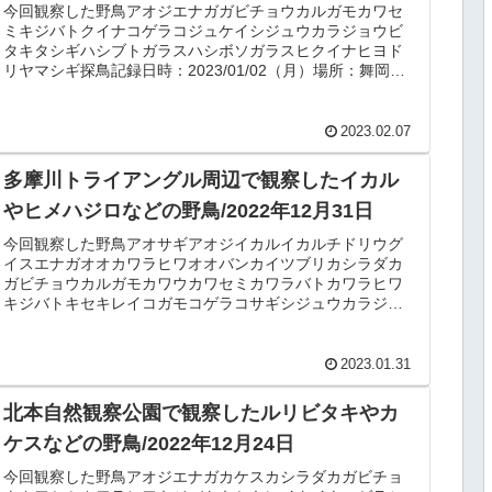
今回観察した野鳥アオジエナガガビチョウカルガモカワセ
ミキジバトクイナコゲラコジュケイシジュウカラジョウビ
タキタシギハシブトガラスハシボソガラスヒクイナヒヨド
リヤマシギ探鳥記録日時：2023/01/02（月）場所：舞岡公
園天候：くもり・7℃概...
2023.02.07
多摩川トライアングル周辺で観察したイカル
やヒメハジロなどの野鳥/2022年12月31日
今回観察した野鳥アオサギアオジイカルイカルチドリウグ
イスエナガオオカワラヒワオオバンカイツブリカシラダカ
ガビチョウカルガモカワウカワセミカワラバトカワラヒワ
キジバトキセキレイコガモコゲラコサギシジュウカラジョ
ウビタキスズメセグロセキレイダイ...
2023.01.31
北本自然観察公園で観察したルリビタキやカ
ケスなどの野鳥/2022年12月24日
今回観察した野鳥アオジエナガカケスカシラダカガビチョ