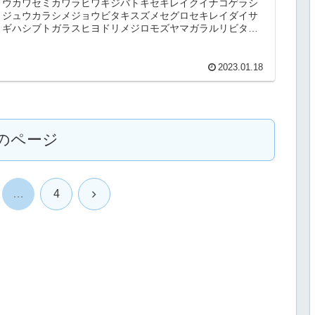
ウカワセミカワラヒワキジバトキセキレイクイナコゲラシ
ジュウカラシメジョウビタキスズメセグロセキレイダイサ
ギハシブトガラスヒヨドリメジロモズヤマガラルリビタキ
探鳥記録日時：2022/12/2...
2023.01.18
のページ
次
…
4
へ