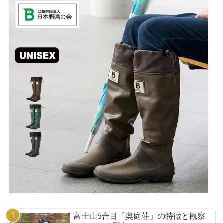
富士山5合目「奥庭荘」の特徴と観察