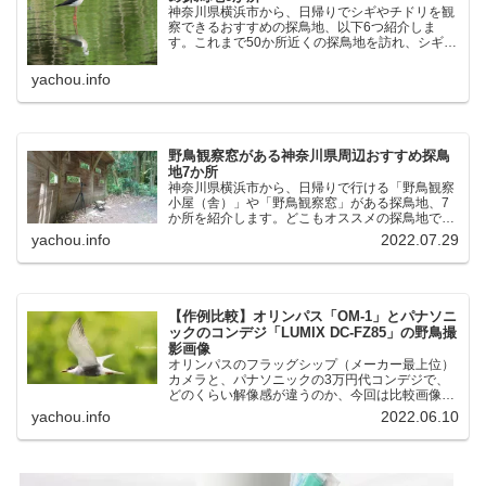
神奈川県横浜市から、日帰りでシギやチドリを観
察できるおすすめの探鳥地、以下6つ紹介しま
す。これまで50か所近くの探鳥地を訪れ、シギや
チドリ観察の手応えを感じた探鳥地です。ふなば
し三番瀬海浜公園：千葉県船橋市谷津干潟公園：
yachou.info
千葉県習志野市東京港...
野鳥観察窓がある神奈川県周辺おすすめ探鳥
地7か所
神奈川県横浜市から、日帰りで行ける「野鳥観察
小屋（舎）」や「野鳥観察窓」がある探鳥地、7
か所を紹介します。どこもオススメの探鳥地で
す。実際に訪れてみると、野山にいる野鳥、海や
yachou.info
2022.07.29
湖にいる野鳥それぞれ違う観察になりました。街
中にあり、電車で行ける...
【作例比較】オリンパス「OM-1」とパナソニ
ックのコンデジ「LUMIX DC-FZ85」の野鳥撮
影画像
オリンパスのフラッグシップ（メーカー最上位）
カメラと、パナソニックの3万円代コンデジで、
どのくらい解像感が違うのか、今回は比較画像を
紹介します。私はコンデジを愛用しているのです
yachou.info
2022.06.10
が、相棒がオリンパス「OM-1」を使い始めたと
ころ、同じ被写体で...