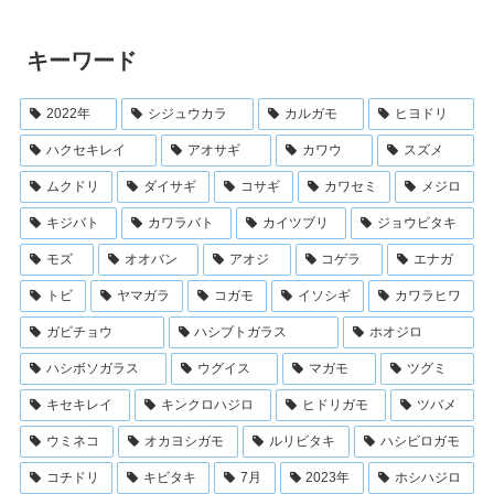
キーワード
2022年
シジュウカラ
カルガモ
ヒヨドリ
ハクセキレイ
アオサギ
カワウ
スズメ
ムクドリ
ダイサギ
コサギ
カワセミ
メジロ
キジバト
カワラバト
カイツブリ
ジョウビタキ
モズ
オオバン
アオジ
コゲラ
エナガ
トビ
ヤマガラ
コガモ
イソシギ
カワラヒワ
ガビチョウ
ハシブトガラス
ホオジロ
ハシボソガラス
ウグイス
マガモ
ツグミ
キセキレイ
キンクロハジロ
ヒドリガモ
ツバメ
ウミネコ
オカヨシガモ
ルリビタキ
ハシビロガモ
コチドリ
キビタキ
7月
2023年
ホシハジロ