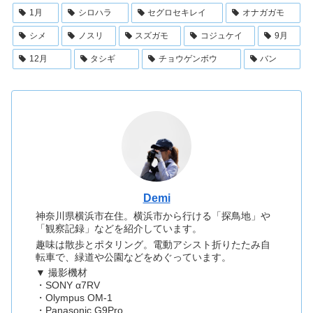
1月
シロハラ
セグロセキレイ
オナガガモ
シメ
ノスリ
スズガモ
コジュケイ
9月
12月
タシギ
チョウゲンボウ
バン
Demi
神奈川県横浜市在住。横浜市から行ける「探鳥地」や
「観察記録」などを紹介しています。
趣味は散歩とポタリング。電動アシスト折りたたみ自
転車で、緑道や公園などをめぐっています。
▼ 撮影機材
・SONY α7RV
・Olympus OM-1
・Panasonic G9Pro