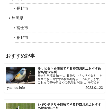
長野市
静岡県
富士市
裾野市
おすすめ記事
ルリビタキを観察できる神奈川周辺おすすめ
探鳥地12か所
神奈川県横浜市から、日帰りで「ルリビタキ」を
観察できるおすすめ探鳥地を以下に紹介します。
これまで80か所近くの探鳥地を訪れ、手応えを感
じた場所です。以下、★ が多いほど観察しやす
yachou.info
2023.01.23
く、出現頻度が高いと感じた場所です。 北本自然
観察公園：埼玉県...
シギやチドリを観察できる神奈川周辺おすす
め探鳥地6か所