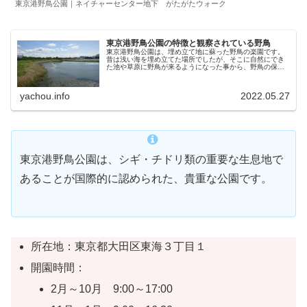
東京港野鳥公園｜ネイチャーセンター地下 がたがたウォーク
東京港野鳥公園の特徴と観察されている野鳥
東京港野鳥公園は、埋め立て地に蘇った野鳥の楽園です。
昔は浅い海を埋め立てた場所でしたが、そこに自然にでき
た池や草原に野鳥が来るようになった事から、野鳥の保護
区域になりました。その後整備と拡張がされ、さらに野鳥
が集まりやすい環境へ。2018年...
yachou.info
2022.05.27
東京港野鳥公園は、シギ・チドリ類の重要な生息地で
あることが国際的に認められた、貴重な公園です。
所在地：東京都大田区東海３丁目１
開園時間：
2月～10月 9:00～17:00