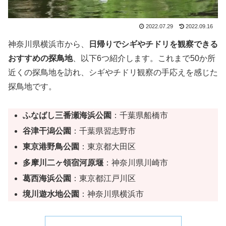
2022.07.29
2022.09.16
神奈川県横浜市から、
日帰りでシギやチドリを観察できる
おすすめの探鳥地
、以下6つ紹介します。これまで50か所
近くの探鳥地を訪れ、シギやチドリ観察の手応えを感じた
探鳥地です。
ふなばし三番瀬海浜公園
：千葉県船橋市
谷津干潟公園
：千葉県習志野市
東京港野鳥公園
：東京都大田区
多摩川二ヶ領宿河原堰
：神奈川県川崎市
葛西海浜公園
：東京都江戸川区
境川遊水地公園
：神奈川県横浜市