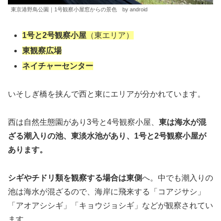
東京港野鳥公園｜1号観察小屋窓からの景色 by android
1号と2号観察小屋
（東エリア）
東観察広場
ネイチャーセンター
いそしぎ橋を挟んで西と東にエリアが分かれています。
西は自然生態園があり3号と4号観察小屋、
東は海水が混
ざる潮入りの池、東淡水池があり、1号と2号観察小屋が
あります。
シギやチドリ類を観察する場合は東側
へ。中でも潮入りの
池は海水が混ざるので、海岸に飛来する「コアジサシ」
「アオアシシギ」「キョウジョシギ」などが観察されてい
ます。