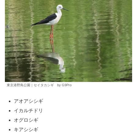
東京港野鳥公園｜セイタカシギ by G9Pro
アオアシシギ
イカルチドリ
オグロシギ
キアシシギ