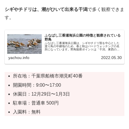
シギやチドリは、潮がひいて出来る干潟
で多く観察できま
す。
ふなばし三番瀬海浜公園の特徴と観察されている
野鳥
ふなばし三番瀬海浜公園は、シギやチドリ類を中心とした
渡り鳥の中継地のため、春と秋はバードウォッチングの名
所になっています。野鳥観察ポイントは「干潟、東西の堤
防、海岸のヨシ原」です。観察するときに大事なのは潮の
満ち引き。潮が引いて現れた大きな...
yachou.info
2022.05.30
所在地：千葉県船橋市潮見町40番
開園時間：9:00〜17:00
休園日：12月29日〜1月3日
駐車場：普通車 500円
入園料：無料