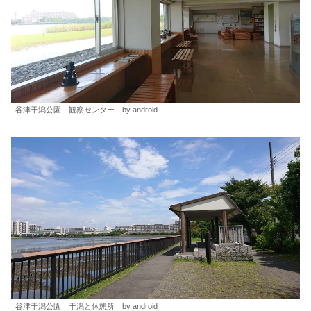
谷津干潟公園｜観察センター by android
谷津干潟公園｜干潟と休憩所 by android