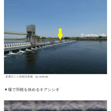
多摩川二ヶ領宿河原堰 by android
▼堰で羽根を休めるキアシシギ