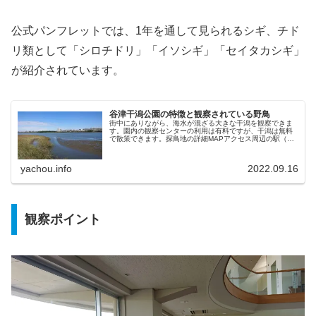
公式パンフレットでは、1年を通して見られるシギ、チド
リ類として「シロチドリ」「イソシギ」「セイタカシギ」
が紹介されています。
谷津干潟公園の特徴と観察されている野鳥
街中にありながら、海水が混ざる大きな干潟を観察できま
す。園内の観察センターの利用は有料ですが、干潟は無料
で散策できます。探鳥地の詳細MAPアクセス周辺の駅（谷
津駅、新習志野駅、南船橋駅）」からは、徒歩20分から30
分。バスを利用した方が効率...
yachou.info
2022.09.16
観察ポイント