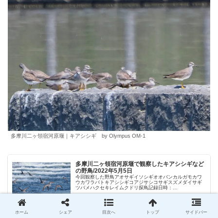
多摩川二ヶ領宿河原堰｜キアシシギ by Olympus OM-1
多摩川二ヶ領宿河原堰で観察したキアシシギなど
の野鳥/2022年5月5日
今回観察した野鳥アオサギイソシギオオバンカルガモカワ
ウカワラバトキアシシギコアジサシコサギスズメダイサギ
ツバメハクセキレイムクドリ探鳥記録日時：
2022/05/05（木）am場所：多摩川二ヶ領宿河原堰（たま
がわにかりょうしゅくがわらぜき）天...
yachou.info
2022.07.07
ホーム
シェア
目次へ
トップ
サイドバー