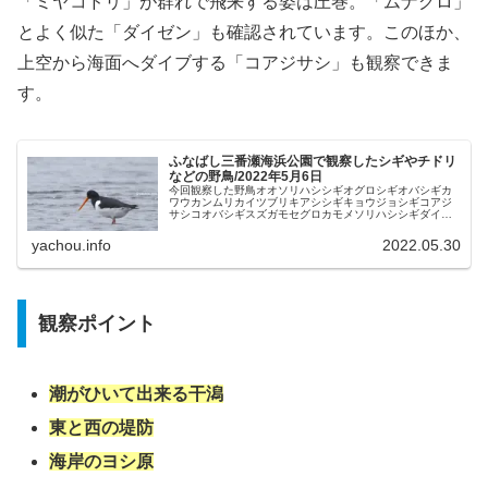
「ミヤコドリ」が群れで飛来する姿は圧巻。「ムナグロ」
とよく似た「ダイゼン」も確認されています。このほか、
上空から海面へダイブする「コアジサシ」も観察できま
す。
ふなばし三番瀬海浜公園で観察したシギやチドリ
などの野鳥/2022年5月6日
今回観察した野鳥オオソリハシシギオグロシギオバシギカ
ワウカンムリカイツブリキアシシギキョウジョシギコアジ
サシコオバシギスズガモセグロカモメソリハシシギダイサ
ギダイゼンチュウシャクシギトウネンハマシギミヤコドリ
ミユビシギムクドリムナグロメダイ...
yachou.info
2022.05.30
観察ポイント
潮がひいて出来る干潟
東と西の堤防
海岸のヨシ原