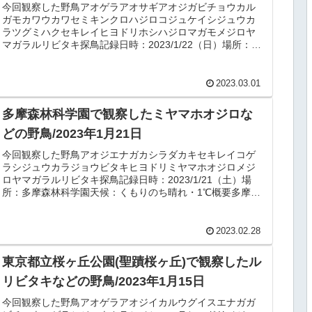
今回観察した野鳥アオゲラアオサギアオジガビチョウカル
ガモカワウカワセミキンクロハジロコジュケイシジュウカ
ラツグミハクセキレイヒヨドリホシハジロマガモメジロヤ
マガラルリビタキ探鳥記録日時：2023/1/22（日）場所：こ
ども自然公園（大池公園...
2023.03.01
多摩森林科学園で観察したミヤマホオジロな
どの野鳥/2023年1月21日
今回観察した野鳥アオジエナガカシラダカキセキレイコゲ
ラシジュウカラジョウビタキヒヨドリミヤマホオジロメジ
ロヤマガラルリビタキ探鳥記録日時：2023/1/21（土）場
所：多摩森林科学園天候：くもりのち晴れ・1℃概要多摩森
林科学園｜野鳥案内 b...
2023.02.28
東京都立桜ヶ丘公園(聖蹟桜ヶ丘)で観察したル
リビタキなどの野鳥/2023年1月15日
今回観察した野鳥アオゲラアオジイカルウグイスエナガガ