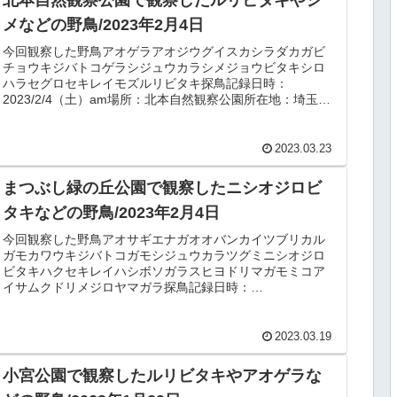
メなどの野鳥/2023年2月4日
今回観察した野鳥アオゲラアオジウグイスカシラダカガビ
チョウキジバトコゲラシジュウカラシメジョウビタキシロ
ハラセグロセキレイモズルリビタキ探鳥記録日時：
2023/2/4（土）am場所：北本自然観察公園所在地：埼玉県
北本市荒井5-200天候：晴...
2023.03.23
まつぶし緑の丘公園で観察したニシオジロビ
タキなどの野鳥/2023年2月4日
今回観察した野鳥アオサギエナガオオバンカイツブリカル
ガモカワウキジバトコガモシジュウカラツグミニシオジロ
ビタキハクセキレイハシボソガラスヒヨドリマガモミコア
イサムクドリメジロヤマガラ探鳥記録日時：
2023/2/4（土）am場所：まつぶし緑の...
2023.03.19
小宮公園で観察したルリビタキやアオゲラな