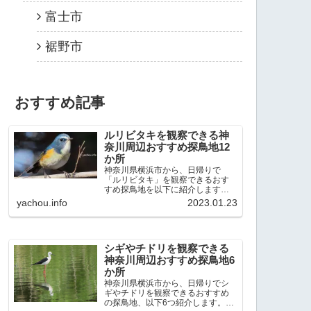
富士市
裾野市
おすすめ記事
ルリビタキを観察できる神
奈川周辺おすすめ探鳥地12
か所
神奈川県横浜市から、日帰りで
「ルリビタキ」を観察できるおす
すめ探鳥地を以下に紹介します。
これまで80か所近くの探鳥地を訪
yachou.info
2023.01.23
れ、手応えを感じた場所です。以
下、★ が多いほど観察しやすく、
出現頻度が高いと感じた場所で
す。 北本自然観察公園：埼玉県...
シギやチドリを観察できる
神奈川周辺おすすめ探鳥地6
か所
神奈川県横浜市から、日帰りでシ
ギやチドリを観察できるおすすめ
の探鳥地、以下6つ紹介します。こ