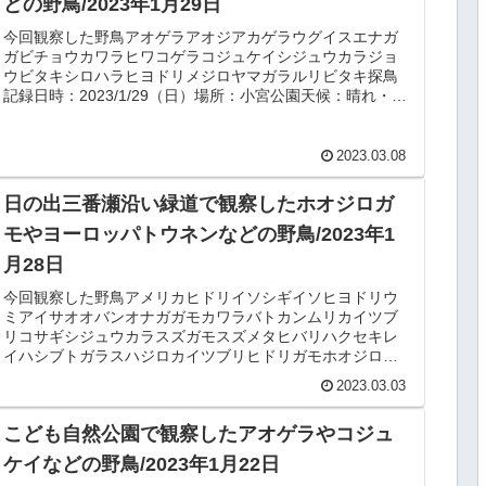
どの野鳥/2023年1月29日
今回観察した野鳥アオゲラアオジアカゲラウグイスエナガ
ガビチョウカワラヒワコゲラコジュケイシジュウカラジョ
ウビタキシロハラヒヨドリメジロヤマガラルリビタキ探鳥
記録日時：2023/1/29（日）場所：小宮公園天候：晴れ・
3℃概要今回は、水辺のあ...
2023.03.08
日の出三番瀬沿い緑道で観察したホオジロガ
モやヨーロッパトウネンなどの野鳥/2023年1
月28日
今回観察した野鳥アメリカヒドリイソシギイソヒヨドリウ
ミアイサオオバンオナガガモカワラバトカンムリカイツブ
リコサギシジュウカラスズガモスズメタヒバリハクセキレ
イハシブトガラスハジロカイツブリヒドリガモホオジロガ
モミミカイツブリムクドリメジロヨ...
2023.03.03
こども自然公園で観察したアオゲラやコジュ
ケイなどの野鳥/2023年1月22日