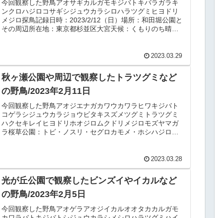
今回観察した野鳥アオサギカルガモキジバトキバラガラキ
ンクロハジロコサギシジュウカラシロハラツグミヒヨドリ
メジロ探鳥記録日時：2023/2/12（日）場所：和田堀公園と
その周辺所在地：東京都杉並区大宮天候：くもりのち晴
れ・12℃概要和田堀公園...
2023.03.29
秋ヶ瀬公園や周辺で観察したトラツグミなど
の野鳥/2023年2月11日
今回観察した野鳥アオジエナガカワウカワラヒワキジバト
コゲラシジュウカラジョウビタキスズメツグミトラツグミ
ハクセキレイヒヨドリホオジロムクドリメジロモズヤマガ
ラ桜草公園：トビ・ノスリ・セグロカモメ・ホシハジロ・
ムクドリなど彩湖：ミコアイサ・カ...
2023.03.28
光が丘公園で観察したビンズイやイカルなど
の野鳥/2023年2月5日
今回観察した野鳥アオゲラアオジイカルオオタカカルガモ
カワラバトキジバトシジュウカラシメシロハラツグミハイ