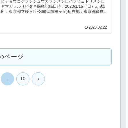
ビチョウコゲラシジュウカラシメシロハラヒヨドリメジロ
ヤマガラルリビタキ探鳥記録日時：2023/1/15（日）am場
所：東京都立桜ヶ丘公園(聖蹟桜ヶ丘)所在地：東京都多摩市
連光寺3丁目天候：...
2023.02.22
のページ
次
…
10
へ