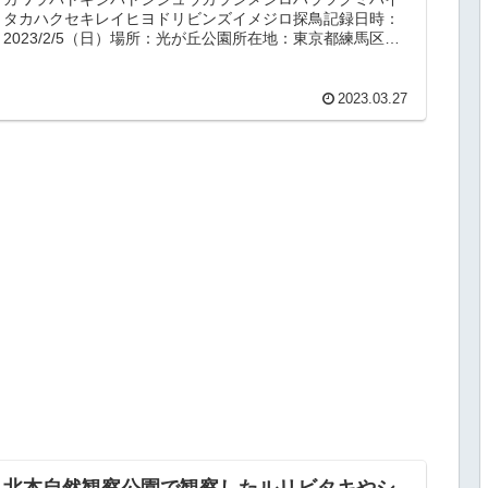
タカハクセキレイヒヨドリビンズイメジロ探鳥記録日時：
2023/2/5（日）場所：光が丘公園所在地：東京都練馬区光
が丘4-1-1天候：くも...
2023.03.27
北本自然観察公園で観察したルリビタキやシ