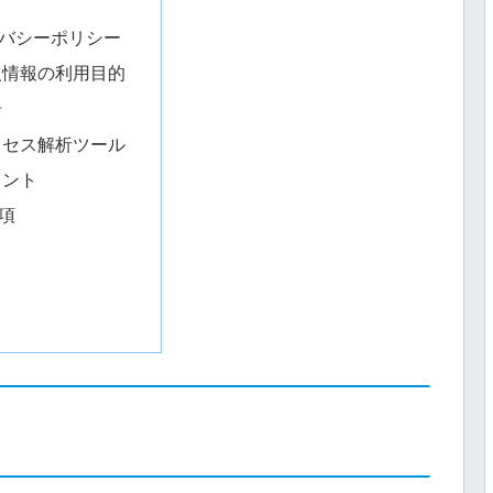
バシーポリシー
人情報の利用目的
告
クセス解析ツール
メント
項