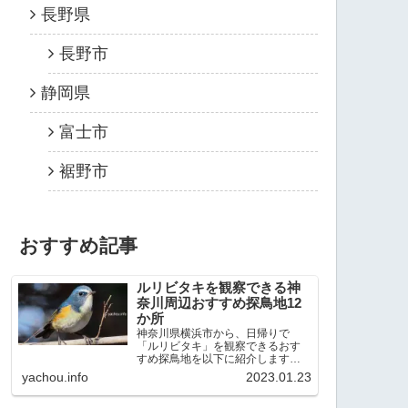
長野県
長野市
静岡県
富士市
裾野市
おすすめ記事
ルリビタキを観察できる神
奈川周辺おすすめ探鳥地12
か所
神奈川県横浜市から、日帰りで
「ルリビタキ」を観察できるおす
すめ探鳥地を以下に紹介します。
これまで80か所近くの探鳥地を訪
yachou.info
2023.01.23
れ、手応えを感じた場所です。以
下、★ が多いほど観察しやすく、