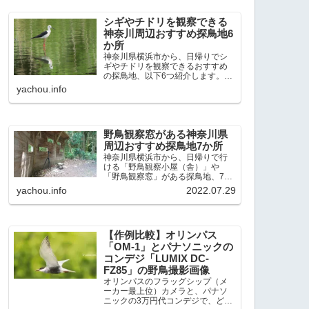
出現頻度が高いと感じた場所で
す。 北本自然観察公園：埼玉県...
シギやチドリを観察できる
神奈川周辺おすすめ探鳥地6
か所
神奈川県横浜市から、日帰りでシ
ギやチドリを観察できるおすすめ
の探鳥地、以下6つ紹介します。こ
れまで50か所近くの探鳥地を訪
yachou.info
れ、シギやチドリ観察の手応えを
感じた探鳥地です。ふなばし三番
瀬海浜公園：千葉県船橋市谷津干
潟公園：千葉県習志野市東京港...
野鳥観察窓がある神奈川県
周辺おすすめ探鳥地7か所
神奈川県横浜市から、日帰りで行
ける「野鳥観察小屋（舎）」や
「野鳥観察窓」がある探鳥地、7か
所を紹介します。どこもオススメ
yachou.info
2022.07.29
の探鳥地です。実際に訪れてみる
と、野山にいる野鳥、海や湖にい
る野鳥それぞれ違う観察になりま
した。街中にあり、電車で行ける...
【作例比較】オリンパス
「OM-1」とパナソニックの
コンデジ「LUMIX DC-
FZ85」の野鳥撮影画像
オリンパスのフラッグシップ（メ
ーカー最上位）カメラと、パナソ
ニックの3万円代コンデジで、どの