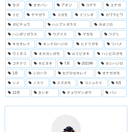
モズ
オオバン
アオジ
コゲラ
エナガ
トビ
ヤマガラ
コガモ
イソシギ
カワラヒワ
ガビチョウ
ハシブトガラス
ホオジロ
ハシボソガラス
ウグイス
マガモ
ツグミ
キセキレイ
キンクロハジロ
ヒドリガモ
ツバメ
ウミネコ
オカヨシガモ
ルリビタキ
ハシビロガモ
コチドリ
キビタキ
7月
2023年
ホシハジロ
1月
シロハラ
セグロセキレイ
オナガガモ
シメ
ノスリ
スズガモ
コジュケイ
9月
12月
タシギ
チョウゲンボウ
バン