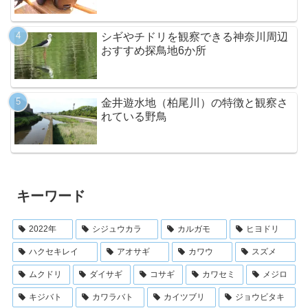
シギやチドリを観察できる神奈川周辺
おすすめ探鳥地6か所
金井遊水地（柏尾川）の特徴と観察さ
れている野鳥
キーワード
2022年
シジュウカラ
カルガモ
ヒヨドリ
ハクセキレイ
アオサギ
カワウ
スズメ
ムクドリ
ダイサギ
コサギ
カワセミ
メジロ
キジバト
カワラバト
カイツブリ
ジョウビタキ