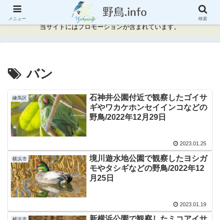
神奈川県周辺の野鳥情報と記録
メニュー
検索
当サイトにはプロモーションが含まれています。
バン
石神井公園付近で観察したゴイサ
練馬区
ギやワカケホンセイインコなどの
野鳥/2022年12月29日
2023.01.25
境川遊水地公園で観察したヨシガ
横浜市
モやタシギなどの野鳥/2022年12
月25日
2023.01.19
新横浜公園で観察したミコアイサ
横浜市