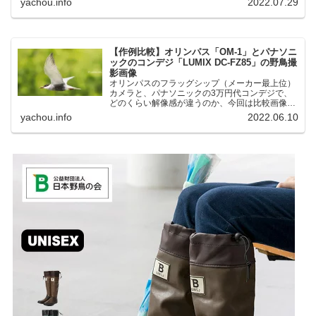
yachou.info
2022.07.29
湖にいる野鳥それぞれ違う観察になりました。街
中にあり、電車で行ける...
【作例比較】オリンパス「OM-1」とパナソニ
ックのコンデジ「LUMIX DC-FZ85」の野鳥撮
影画像
オリンパスのフラッグシップ（メーカー最上位）
カメラと、パナソニックの3万円代コンデジで、
どのくらい解像感が違うのか、今回は比較画像を
紹介します。私はコンデジを愛用しているのです
yachou.info
2022.06.10
が、相棒がオリンパス「OM-1」を使い始めたと
ころ、同じ被写体で...