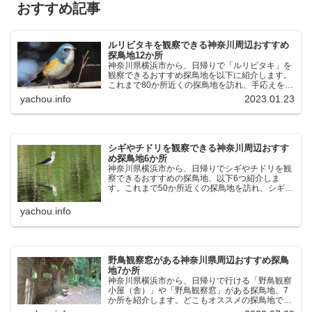
おすすめ記事
ルリビタキを観察できる神奈川周辺おすすめ
探鳥地12か所
神奈川県横浜市から、日帰りで「ルリビタキ」を
観察できるおすすめ探鳥地を以下に紹介します。
これまで80か所近くの探鳥地を訪れ、手応えを感
じた場所です。以下、★ が多いほど観察しやす
yachou.info
2023.01.23
く、出現頻度が高いと感じた場所です。 北本自然
観察公園：埼玉県...
シギやチドリを観察できる神奈川周辺おすす
め探鳥地6か所
神奈川県横浜市から、日帰りでシギやチドリを観
察できるおすすめの探鳥地、以下6つ紹介しま
す。これまで50か所近くの探鳥地を訪れ、シギや
チドリ観察の手応えを感じた探鳥地です。ふなば
し三番瀬海浜公園：千葉県船橋市谷津干潟公園：
yachou.info
千葉県習志野市東京港...
野鳥観察窓がある神奈川県周辺おすすめ探鳥
地7か所
神奈川県横浜市から、日帰りで行ける「野鳥観察
小屋（舎）」や「野鳥観察窓」がある探鳥地、7
か所を紹介します。どこもオススメの探鳥地で
す。実際に訪れてみると、野山にいる野鳥、海や