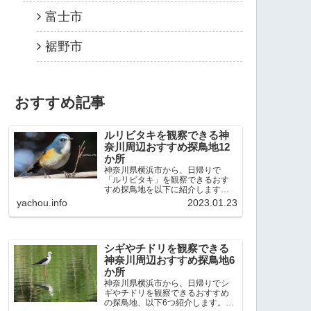
富士市
裾野市
おすすめ記事
ルリビタキを観察できる神
奈川周辺おすすめ探鳥地12
か所
神奈川県横浜市から、日帰りで
「ルリビタキ」を観察できるおす
すめ探鳥地を以下に紹介します。
これまで80か所近くの探鳥地を訪
yachou.info
2023.01.23
れ、手応えを感じた場所です。以
下、★ が多いほど観察しやすく、
出現頻度が高いと感じた場所で
す。 北本自然観察公園：埼玉県...
シギやチドリを観察できる
神奈川周辺おすすめ探鳥地6
か所
神奈川県横浜市から、日帰りでシ
ギやチドリを観察できるおすすめ
の探鳥地、以下6つ紹介します。こ