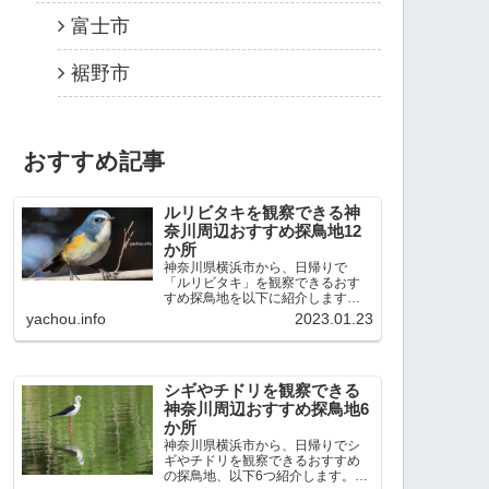
富士市
裾野市
おすすめ記事
ルリビタキを観察できる神
奈川周辺おすすめ探鳥地12
か所
神奈川県横浜市から、日帰りで
「ルリビタキ」を観察できるおす
すめ探鳥地を以下に紹介します。
これまで80か所近くの探鳥地を訪
yachou.info
2023.01.23
れ、手応えを感じた場所です。以
下、★ が多いほど観察しやすく、
出現頻度が高いと感じた場所で
す。 北本自然観察公園：埼玉県...
シギやチドリを観察できる
神奈川周辺おすすめ探鳥地6
か所
神奈川県横浜市から、日帰りでシ
ギやチドリを観察できるおすすめ
の探鳥地、以下6つ紹介します。こ