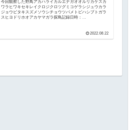
今回観察した野鳥アカハライカルエナガオオルリカケスカ
ワラヒワキセキレイクロジクロツグミコゲラシジュウカラ
ジョウビタキスズメソウシチョウツバメトビハシブトガラ
スヒヨドリホオアカヤマガラ探鳥記録日時：
2022/08/20（土）am場所：富士山須...
2022.08.22