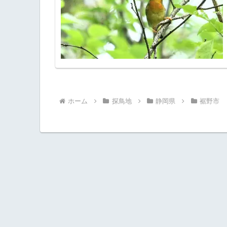
ホーム
探鳥地
静岡県
裾野市