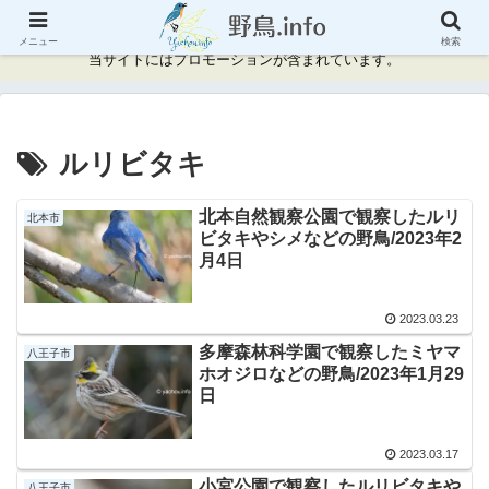
神奈川県周辺の野鳥情報と記録
メニュー
検索
当サイトにはプロモーションが含まれています。
ルリビタキ
北本自然観察公園で観察したルリ
北本市
ビタキやシメなどの野鳥/2023年2
月4日
2023.03.23
多摩森林科学園で観察したミヤマ
八王子市
ホオジロなどの野鳥/2023年1月29
日
2023.03.17
小宮公園で観察したルリビタキや
八王子市