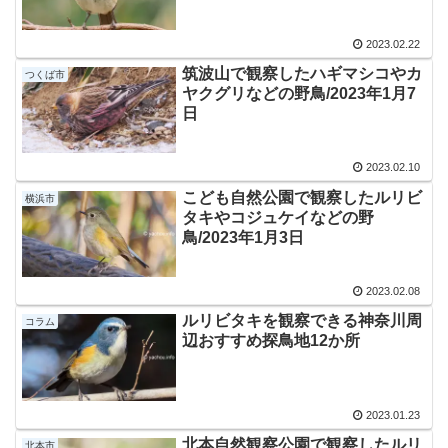
2023.02.22
筑波山で観察したハギマシコやカ
つくば市
ヤクグリなどの野鳥/2023年1月7
日
2023.02.10
こども自然公園で観察したルリビ
横浜市
タキやコジュケイなどの野
鳥/2023年1月3日
2023.02.08
ルリビタキを観察できる神奈川周
コラム
辺おすすめ探鳥地12か所
2023.01.23
北本自然観察公園で観察したルリ
北本市