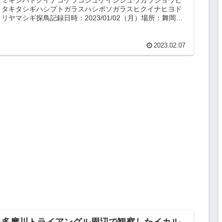
タキタシギハシブトガラスハシボソガラスヒクイナヒヨド
リヤマシギ探鳥記録日時：2023/01/02（月）場所：舞岡公
園天候：くもり・7℃概...
2023.02.07
多摩川トライアングル周辺で観察したイカル