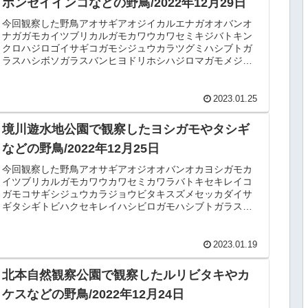
ホンセイインコなどの野鳥/2022年12月29日
今回観察した野鳥アオサギアオジイカルエナガオオバンオ
ナガガモカイツブリカルガモカワウカワセミキジバトキン
クロハジロゴイサギコガモシジュウカラツグミハシブトガ
ラスハシボソガラスバンヒヨドリホシハジロマガモメジロ
ヨシガモワカケホンセイインコ（公...
2023.01.25
境川遊水地公園で観察したヨシガモやタシギ
などの野鳥/2022年12月25日
今回観察した野鳥アオサギアオジオオバンオカヨシガモカ
イツブリカルガモカワウカワセミカワラバトキセキレイコ
ガモコサギシジュウカラジョウビタキスズメセッカダイサ
ギタシギトビハクセキレイハシビロガモハシブトガラスバ
ンホオジロヨシガモ探鳥記録日時：...
2023.01.19
北本自然観察公園で観察したルリビタキやカ
ケスなどの野鳥/2022年12月24日