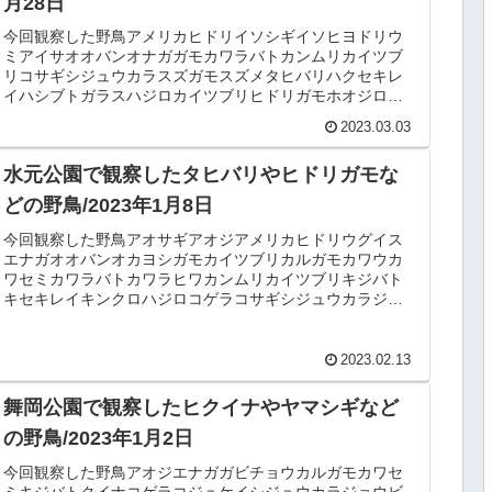
月28日
今回観察した野鳥アメリカヒドリイソシギイソヒヨドリウ
ミアイサオオバンオナガガモカワラバトカンムリカイツブ
リコサギシジュウカラスズガモスズメタヒバリハクセキレ
イハシブトガラスハジロカイツブリヒドリガモホオジロガ
モミミカイツブリムクドリメジロヨ...
2023.03.03
水元公園で観察したタヒバリやヒドリガモな
どの野鳥/2023年1月8日
今回観察した野鳥アオサギアオジアメリカヒドリウグイス
エナガオオバンオカヨシガモカイツブリカルガモカワウカ
ワセミカワラバトカワラヒワカンムリカイツブリキジバト
キセキレイキンクロハジロコゲラコサギシジュウカラジョ
ウビタキスズガモスズメセグロセキ...
2023.02.13
舞岡公園で観察したヒクイナやヤマシギなど
の野鳥/2023年1月2日
今回観察した野鳥アオジエナガガビチョウカルガモカワセ
ミキジバトクイナコゲラコジュケイシジュウカラジョウビ