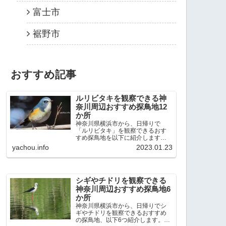
富士市
裾野市
おすすめ記事
ルリビタキを観察できる神
奈川周辺おすすめ探鳥地12
か所
神奈川県横浜市から、日帰りで
「ルリビタキ」を観察できるおす
すめ探鳥地を以下に紹介します。
これまで80か所近くの探鳥地を訪
yachou.info
2023.01.23
れ、手応えを感じた場所です。以
下、★ が多いほど観察しやすく、
出現頻度が高いと感じた場所で
す。 北本自然観察公園：埼玉県...
シギやチドリを観察できる
神奈川周辺おすすめ探鳥地6
か所
神奈川県横浜市から、日帰りでシ
ギやチドリを観察できるおすすめ
の探鳥地、以下6つ紹介します。こ