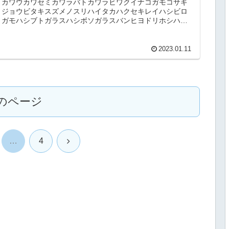
カワウカワセミカワラバトカワラヒワクイナコガモコサギ
ジョウビタキスズメノスリハイタカハクセキレイハシビロ
ガモハシブトガラスハシボソガラスバンヒヨドリホシハジ
ロマガモミコアイサムクドリモズ探...
2023.01.11
のページ
次
…
4
へ