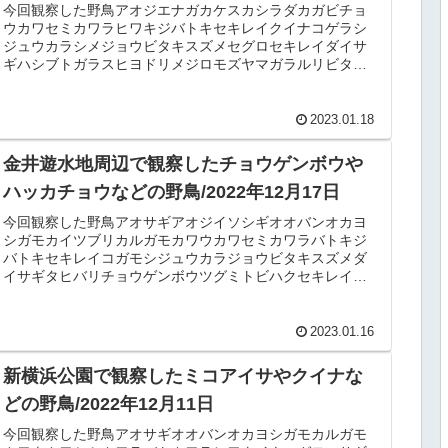
今回観察した野鳥アオジエナガカケスカシラダカガビチョ
ウカワセミカワラヒワキジバトキセキレイクイナコゲラシ
ジュウカラシメジョウビタキスズメセグロセキレイダイサ
ギハシブトガラスヒヨドリメジロモズヤマガラルリビタキ
探鳥記録日時：2022/12/2...
2023.01.18
金井遊水地周辺で観察したチョウゲンボウや
ハッカチョウなどの野鳥/2022年12月17日
今回観察した野鳥アオサギアオジイソシギオオバンオカヨ
シガモカイツブリカルガモカワウカワセミカワラバトキジ
バトキセキレイコガモシジュウカラジョウビタキスズメダ
イサギタヒバリチョウゲンボウツグミトビハクセキレイハ
シビロガモハシブトガラスハシボソ...
2023.01.16
新横浜公園で観察したミコアイサやクイナな
どの野鳥/2022年12月11日
今回観察した野鳥アオサギオオバンオカヨシガモカルガモ