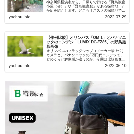
神奈川県横浜市から、日帰りで行ける「野鳥観察
小屋（舎）」や「野鳥観察窓」がある探鳥地、7
か所を紹介します。どこもオススメの探鳥地で
す。実際に訪れてみると、野山にいる野鳥、海や
yachou.info
2022.07.29
湖にいる野鳥それぞれ違う観察になりました。街
中にあり、電車で行ける...
【作例比較】オリンパス「OM-1」とパナソニ
ックのコンデジ「LUMIX DC-FZ85」の野鳥撮
影画像
オリンパスのフラッグシップ（メーカー最上位）
カメラと、パナソニックの3万円代コンデジで、
どのくらい解像感が違うのか、今回は比較画像を
紹介します。私はコンデジを愛用しているのです
yachou.info
2022.06.10
が、相棒がオリンパス「OM-1」を使い始めたと
ころ、同じ被写体で...