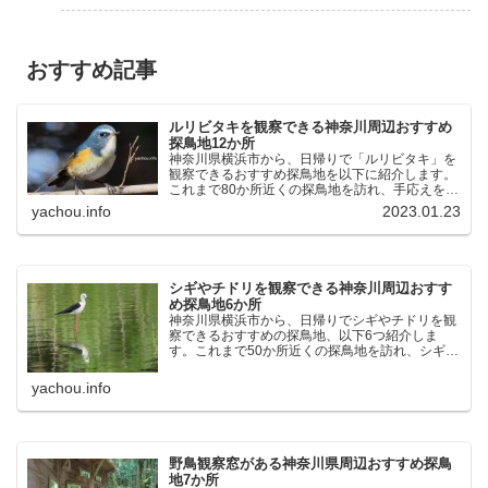
おすすめ記事
ルリビタキを観察できる神奈川周辺おすすめ
探鳥地12か所
神奈川県横浜市から、日帰りで「ルリビタキ」を
観察できるおすすめ探鳥地を以下に紹介します。
これまで80か所近くの探鳥地を訪れ、手応えを感
じた場所です。以下、★ が多いほど観察しやす
yachou.info
2023.01.23
く、出現頻度が高いと感じた場所です。 北本自然
観察公園：埼玉県...
シギやチドリを観察できる神奈川周辺おすす
め探鳥地6か所
神奈川県横浜市から、日帰りでシギやチドリを観
察できるおすすめの探鳥地、以下6つ紹介しま
す。これまで50か所近くの探鳥地を訪れ、シギや
チドリ観察の手応えを感じた探鳥地です。ふなば
し三番瀬海浜公園：千葉県船橋市谷津干潟公園：
yachou.info
千葉県習志野市東京港...
野鳥観察窓がある神奈川県周辺おすすめ探鳥
地7か所