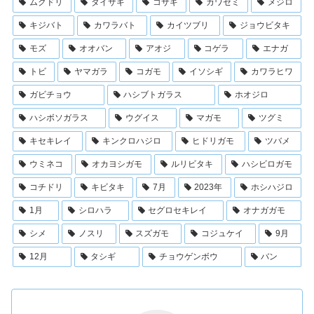
ムクドリ
ダイサギ
コサギ
カワセミ
メジロ
キジバト
カワラバト
カイツブリ
ジョウビタキ
モズ
オオバン
アオジ
コゲラ
エナガ
トビ
ヤマガラ
コガモ
イソシギ
カワラヒワ
ガビチョウ
ハシブトガラス
ホオジロ
ハシボソガラス
ウグイス
マガモ
ツグミ
キセキレイ
キンクロハジロ
ヒドリガモ
ツバメ
ウミネコ
オカヨシガモ
ルリビタキ
ハシビロガモ
コチドリ
キビタキ
7月
2023年
ホシハジロ
1月
シロハラ
セグロセキレイ
オナガガモ
シメ
ノスリ
スズガモ
コジュケイ
9月
12月
タシギ
チョウゲンボウ
バン