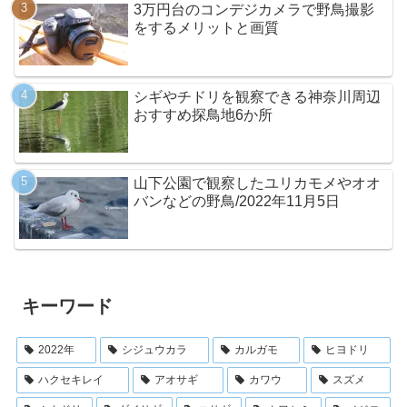
3万円台のコンデジカメラで野鳥撮影
をするメリットと画質
シギやチドリを観察できる神奈川周辺
おすすめ探鳥地6か所
山下公園で観察したユリカモメやオオ
バンなどの野鳥/2022年11月5日
キーワード
2022年
シジュウカラ
カルガモ
ヒヨドリ
ハクセキレイ
アオサギ
カワウ
スズメ