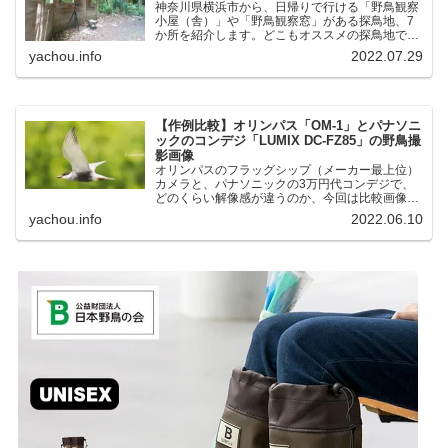
神奈川県横浜市から、日帰りで行ける「野鳥観察
小屋（舎）」や「野鳥観察窓」がある探鳥地、7
か所を紹介します。どこもオススメの探鳥地で
す。実際に訪れてみると、野山にいる野鳥、海や
yachou.info
2022.07.29
湖にいる野鳥それぞれ違う観察になりました。街
中にあり、電車で行ける...
【作例比較】オリンパス「OM-1」とパナソニ
ックのコンデジ「LUMIX DC-FZ85」の野鳥撮
影画像
オリンパスのフラッグシップ（メーカー最上位）
カメラと、パナソニックの3万円代コンデジで、
どのくらい解像感が違うのか、今回は比較画像を
紹介します。私はコンデジを愛用しているのです
yachou.info
2022.06.10
が、相棒がオリンパス「OM-1」を使い始めたと
ころ、同じ被写体で...