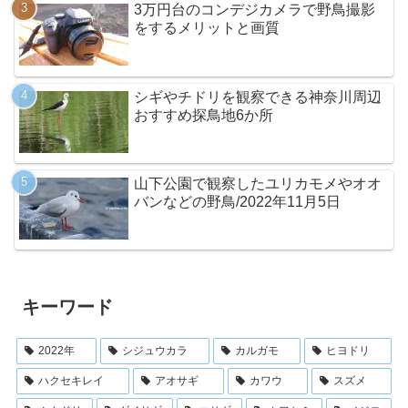
3万円台のコンデジカメラで野鳥撮影
をするメリットと画質
シギやチドリを観察できる神奈川周辺
おすすめ探鳥地6か所
山下公園で観察したユリカモメやオオ
バンなどの野鳥/2022年11月5日
キーワード
2022年
シジュウカラ
カルガモ
ヒヨドリ
ハクセキレイ
アオサギ
カワウ
スズメ