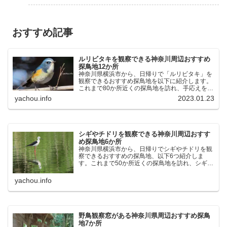
おすすめ記事
ルリビタキを観察できる神奈川周辺おすすめ
探鳥地12か所
神奈川県横浜市から、日帰りで「ルリビタキ」を
観察できるおすすめ探鳥地を以下に紹介します。
これまで80か所近くの探鳥地を訪れ、手応えを感
じた場所です。以下、★ が多いほど観察しやす
yachou.info
2023.01.23
く、出現頻度が高いと感じた場所です。 北本自然
観察公園：埼玉県...
シギやチドリを観察できる神奈川周辺おすす
め探鳥地6か所
神奈川県横浜市から、日帰りでシギやチドリを観
察できるおすすめの探鳥地、以下6つ紹介しま
す。これまで50か所近くの探鳥地を訪れ、シギや
チドリ観察の手応えを感じた探鳥地です。ふなば
し三番瀬海浜公園：千葉県船橋市谷津干潟公園：
yachou.info
千葉県習志野市東京港...
野鳥観察窓がある神奈川県周辺おすすめ探鳥
地7か所