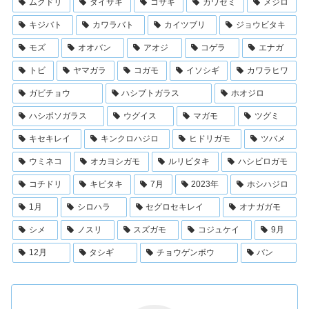
ムクドリ
ダイサギ
コサギ
カワセミ
メジロ
キジバト
カワラバト
カイツブリ
ジョウビタキ
モズ
オオバン
アオジ
コゲラ
エナガ
トビ
ヤマガラ
コガモ
イソシギ
カワラヒワ
ガビチョウ
ハシブトガラス
ホオジロ
ハシボソガラス
ウグイス
マガモ
ツグミ
キセキレイ
キンクロハジロ
ヒドリガモ
ツバメ
ウミネコ
オカヨシガモ
ルリビタキ
ハシビロガモ
コチドリ
キビタキ
7月
2023年
ホシハジロ
1月
シロハラ
セグロセキレイ
オナガガモ
シメ
ノスリ
スズガモ
コジュケイ
9月
12月
タシギ
チョウゲンボウ
バン