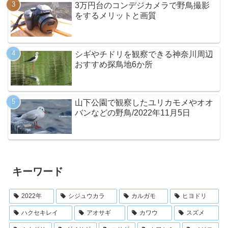
3万円台のコンデジカメラで野鳥撮影
をするメリットと画質
シギやチドリを観察できる神奈川周辺
おすすめ探鳥地6か所
山下公園で観察したユリカモメやオオ
バンなどの野鳥/2022年11月5日
キーワード
2022年
シジュウカラ
カルガモ
ヒヨドリ
ハクセキレイ
アオサギ
カワウ
スズメ