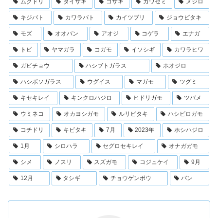
ムクドリ
ダイサギ
コサギ
カワセミ
メジロ
キジバト
カワラバト
カイツブリ
ジョウビタキ
モズ
オオバン
アオジ
コゲラ
エナガ
トビ
ヤマガラ
コガモ
イソシギ
カワラヒワ
ガビチョウ
ハシブトガラス
ホオジロ
ハシボソガラス
ウグイス
マガモ
ツグミ
キセキレイ
キンクロハジロ
ヒドリガモ
ツバメ
ウミネコ
オカヨシガモ
ルリビタキ
ハシビロガモ
コチドリ
キビタキ
7月
2023年
ホシハジロ
1月
シロハラ
セグロセキレイ
オナガガモ
シメ
ノスリ
スズガモ
コジュケイ
9月
12月
タシギ
チョウゲンボウ
バン