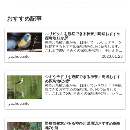
おすすめ記事
ルリビタキを観察できる神奈川周辺おすすめ
探鳥地12か所
神奈川県横浜市から、日帰りで「ルリビタキ」を
観察できるおすすめ探鳥地を以下に紹介します。
これまで80か所近くの探鳥地を訪れ、手応えを感
じた場所です。以下、★ が多いほど観察しやす
yachou.info
2023.01.23
く、出現頻度が高いと感じた場所です。 北本自然
観察公園：埼玉県...
シギやチドリを観察できる神奈川周辺おすす
め探鳥地6か所
神奈川県横浜市から、日帰りでシギやチドリを観
察できるおすすめの探鳥地、以下6つ紹介しま
す。これまで50か所近くの探鳥地を訪れ、シギや
チドリ観察の手応えを感じた探鳥地です。ふなば
し三番瀬海浜公園：千葉県船橋市谷津干潟公園：
yachou.info
千葉県習志野市東京港...
野鳥観察窓がある神奈川県周辺おすすめ探鳥
地7か所