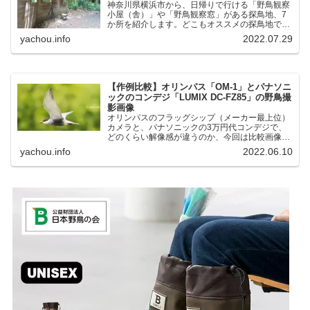
神奈川県横浜市から、日帰りで行ける「野鳥観察
小屋（舎）」や「野鳥観察窓」がある探鳥地、7
か所を紹介します。どこもオススメの探鳥地で
す。実際に訪れてみると、野山にいる野鳥、海や
yachou.info
2022.07.29
湖にいる野鳥それぞれ違う観察になりました。街
中にあり、電車で行ける...
【作例比較】オリンパス「OM-1」とパナソニ
ックのコンデジ「LUMIX DC-FZ85」の野鳥撮
影画像
オリンパスのフラッグシップ（メーカー最上位）
カメラと、パナソニックの3万円代コンデジで、
どのくらい解像感が違うのか、今回は比較画像を
紹介します。私はコンデジを愛用しているのです
yachou.info
2022.06.10
が、相棒がオリンパス「OM-1」を使い始めたと
ころ、同じ被写体で...