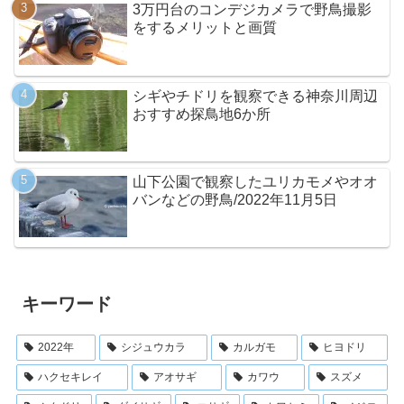
3万円台のコンデジカメラで野鳥撮影
をするメリットと画質
シギやチドリを観察できる神奈川周辺
おすすめ探鳥地6か所
山下公園で観察したユリカモメやオオ
バンなどの野鳥/2022年11月5日
キーワード
2022年
シジュウカラ
カルガモ
ヒヨドリ
ハクセキレイ
アオサギ
カワウ
スズメ