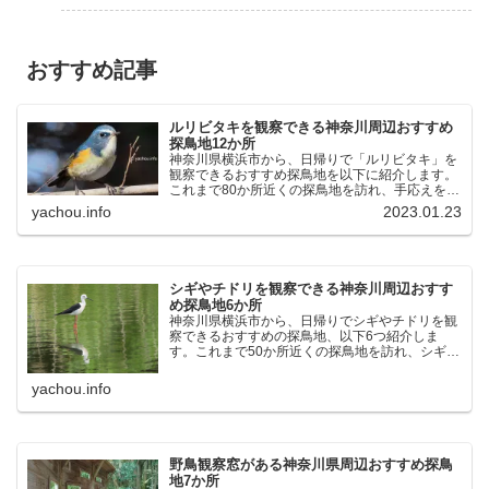
おすすめ記事
ルリビタキを観察できる神奈川周辺おすすめ
探鳥地12か所
神奈川県横浜市から、日帰りで「ルリビタキ」を
観察できるおすすめ探鳥地を以下に紹介します。
これまで80か所近くの探鳥地を訪れ、手応えを感
じた場所です。以下、★ が多いほど観察しやす
yachou.info
2023.01.23
く、出現頻度が高いと感じた場所です。 北本自然
観察公園：埼玉県...
シギやチドリを観察できる神奈川周辺おすす
め探鳥地6か所
神奈川県横浜市から、日帰りでシギやチドリを観
察できるおすすめの探鳥地、以下6つ紹介しま
す。これまで50か所近くの探鳥地を訪れ、シギや
チドリ観察の手応えを感じた探鳥地です。ふなば
し三番瀬海浜公園：千葉県船橋市谷津干潟公園：
yachou.info
千葉県習志野市東京港...
野鳥観察窓がある神奈川県周辺おすすめ探鳥
地7か所