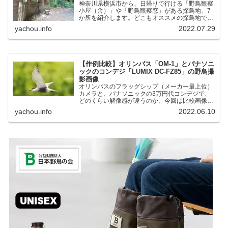
神奈川県横浜市から、日帰りで行ける「野鳥観察
小屋（舎）」や「野鳥観察窓」がある探鳥地、7
か所を紹介します。どこもオススメの探鳥地で
す。実際に訪れてみると、野山にいる野鳥、海や
yachou.info
2022.07.29
湖にいる野鳥それぞれ違う観察になりました。街
中にあり、電車で行ける...
【作例比較】オリンパス「OM-1」とパナソニ
ックのコンデジ「LUMIX DC-FZ85」の野鳥撮
影画像
オリンパスのフラッグシップ（メーカー最上位）
カメラと、パナソニックの3万円代コンデジで、
どのくらい解像感が違うのか、今回は比較画像を
紹介します。私はコンデジを愛用しているのです
yachou.info
2022.06.10
が、相棒がオリンパス「OM-1」を使い始めたと
ころ、同じ被写体で...