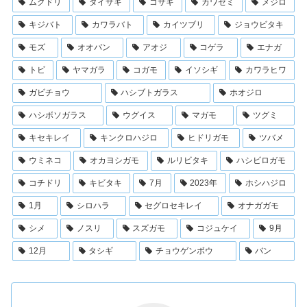
ムクドリ
ダイサギ
コサギ
カワセミ
メジロ
キジバト
カワラバト
カイツブリ
ジョウビタキ
モズ
オオバン
アオジ
コゲラ
エナガ
トビ
ヤマガラ
コガモ
イソシギ
カワラヒワ
ガビチョウ
ハシブトガラス
ホオジロ
ハシボソガラス
ウグイス
マガモ
ツグミ
キセキレイ
キンクロハジロ
ヒドリガモ
ツバメ
ウミネコ
オカヨシガモ
ルリビタキ
ハシビロガモ
コチドリ
キビタキ
7月
2023年
ホシハジロ
1月
シロハラ
セグロセキレイ
オナガガモ
シメ
ノスリ
スズガモ
コジュケイ
9月
12月
タシギ
チョウゲンボウ
バン