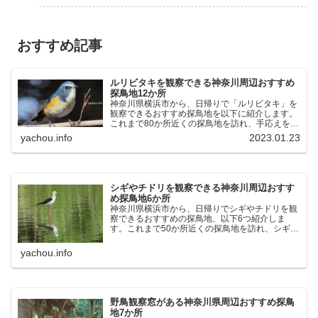
おすすめ記事
ルリビタキを観察できる神奈川周辺おすすめ
探鳥地12か所
神奈川県横浜市から、日帰りで「ルリビタキ」を
観察できるおすすめ探鳥地を以下に紹介します。
これまで80か所近くの探鳥地を訪れ、手応えを感
じた場所です。以下、★ が多いほど観察しやす
yachou.info
2023.01.23
く、出現頻度が高いと感じた場所です。 北本自然
観察公園：埼玉県...
シギやチドリを観察できる神奈川周辺おすす
め探鳥地6か所
神奈川県横浜市から、日帰りでシギやチドリを観
察できるおすすめの探鳥地、以下6つ紹介しま
す。これまで50か所近くの探鳥地を訪れ、シギや
チドリ観察の手応えを感じた探鳥地です。ふなば
し三番瀬海浜公園：千葉県船橋市谷津干潟公園：
yachou.info
千葉県習志野市東京港...
野鳥観察窓がある神奈川県周辺おすすめ探鳥
地7か所