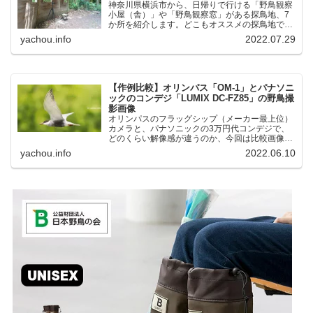
神奈川県横浜市から、日帰りで行ける「野鳥観察
小屋（舎）」や「野鳥観察窓」がある探鳥地、7
か所を紹介します。どこもオススメの探鳥地で
す。実際に訪れてみると、野山にいる野鳥、海や
yachou.info
2022.07.29
湖にいる野鳥それぞれ違う観察になりました。街
中にあり、電車で行ける...
【作例比較】オリンパス「OM-1」とパナソニ
ックのコンデジ「LUMIX DC-FZ85」の野鳥撮
影画像
オリンパスのフラッグシップ（メーカー最上位）
カメラと、パナソニックの3万円代コンデジで、
どのくらい解像感が違うのか、今回は比較画像を
紹介します。私はコンデジを愛用しているのです
yachou.info
2022.06.10
が、相棒がオリンパス「OM-1」を使い始めたと
ころ、同じ被写体で...