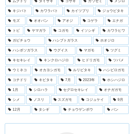
ムクドリ
ダイサギ
コサギ
カワセミ
メジロ
キジバト
カワラバト
カイツブリ
ジョウビタキ
モズ
オオバン
アオジ
コゲラ
エナガ
トビ
ヤマガラ
コガモ
イソシギ
カワラヒワ
ガビチョウ
ハシブトガラス
ホオジロ
ハシボソガラス
ウグイス
マガモ
ツグミ
キセキレイ
キンクロハジロ
ヒドリガモ
ツバメ
ウミネコ
オカヨシガモ
ルリビタキ
ハシビロガモ
コチドリ
キビタキ
7月
2023年
ホシハジロ
1月
シロハラ
セグロセキレイ
オナガガモ
シメ
ノスリ
スズガモ
コジュケイ
9月
12月
タシギ
チョウゲンボウ
バン