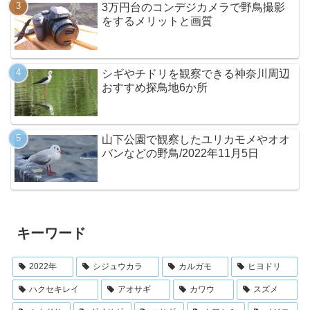
3万円台のコンデジカメラで野鳥撮影
をするメリットと画質
シギやチドリを観察できる神奈川周辺
おすすめ探鳥地6か所
山下公園で観察したユリカモメやオオ
バンなどの野鳥/2022年11月5日
キーワード
2022年
シジュウカラ
カルガモ
ヒヨドリ
ハクセキレイ
アオサギ
カワウ
スズメ