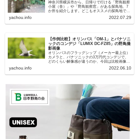
神奈川県横浜市から、日帰りで行ける「野鳥観察
小屋（舎）」や「野鳥観察窓」がある探鳥地、7
か所を紹介します。どこもオススメの探鳥地で
す。実際に訪れてみると、野山にいる野鳥、海や
yachou.info
2022.07.29
湖にいる野鳥それぞれ違う観察になりました。街
中にあり、電車で行ける...
【作例比較】オリンパス「OM-1」とパナソニ
ックのコンデジ「LUMIX DC-FZ85」の野鳥撮
影画像
オリンパスのフラッグシップ（メーカー最上位）
カメラと、パナソニックの3万円代コンデジで、
どのくらい解像感が違うのか、今回は比較画像を
紹介します。私はコンデジを愛用しているのです
yachou.info
2022.06.10
が、相棒がオリンパス「OM-1」を使い始めたと
ころ、同じ被写体で...