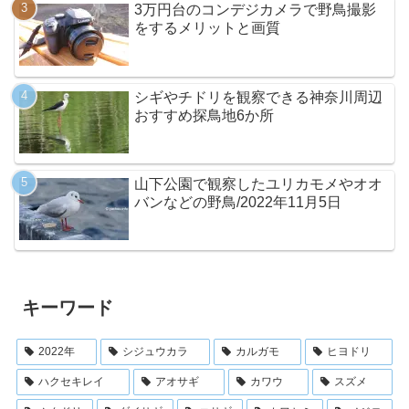
3万円台のコンデジカメラで野鳥撮影
をするメリットと画質
シギやチドリを観察できる神奈川周辺
おすすめ探鳥地6か所
山下公園で観察したユリカモメやオオ
バンなどの野鳥/2022年11月5日
キーワード
2022年
シジュウカラ
カルガモ
ヒヨドリ
ハクセキレイ
アオサギ
カワウ
スズメ