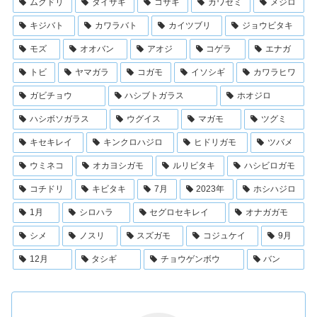
ムクドリ
ダイサギ
コサギ
カワセミ
メジロ
キジバト
カワラバト
カイツブリ
ジョウビタキ
モズ
オオバン
アオジ
コゲラ
エナガ
トビ
ヤマガラ
コガモ
イソシギ
カワラヒワ
ガビチョウ
ハシブトガラス
ホオジロ
ハシボソガラス
ウグイス
マガモ
ツグミ
キセキレイ
キンクロハジロ
ヒドリガモ
ツバメ
ウミネコ
オカヨシガモ
ルリビタキ
ハシビロガモ
コチドリ
キビタキ
7月
2023年
ホシハジロ
1月
シロハラ
セグロセキレイ
オナガガモ
シメ
ノスリ
スズガモ
コジュケイ
9月
12月
タシギ
チョウゲンボウ
バン