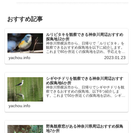
おすすめ記事
ルリビタキを観察できる神奈川周辺おすすめ
探鳥地12か所
神奈川県横浜市から、日帰りで「ルリビタキ」を
観察できるおすすめ探鳥地を以下に紹介します。
これまで80か所近くの探鳥地を訪れ、手応えを感
じた場所です。以下、★ が多いほど観察しやす
yachou.info
2023.01.23
く、出現頻度が高いと感じた場所です。 北本自然
観察公園：埼玉県...
シギやチドリを観察できる神奈川周辺おすす
め探鳥地6か所
神奈川県横浜市から、日帰りでシギやチドリを観
察できるおすすめの探鳥地、以下6つ紹介しま
す。これまで50か所近くの探鳥地を訪れ、シギや
チドリ観察の手応えを感じた探鳥地です。ふなば
し三番瀬海浜公園：千葉県船橋市谷津干潟公園：
yachou.info
千葉県習志野市東京港...
野鳥観察窓がある神奈川県周辺おすすめ探鳥
地7か所