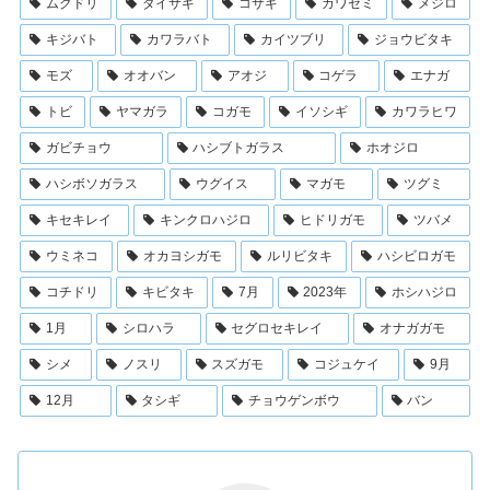
ムクドリ
ダイサギ
コサギ
カワセミ
メジロ
キジバト
カワラバト
カイツブリ
ジョウビタキ
モズ
オオバン
アオジ
コゲラ
エナガ
トビ
ヤマガラ
コガモ
イソシギ
カワラヒワ
ガビチョウ
ハシブトガラス
ホオジロ
ハシボソガラス
ウグイス
マガモ
ツグミ
キセキレイ
キンクロハジロ
ヒドリガモ
ツバメ
ウミネコ
オカヨシガモ
ルリビタキ
ハシビロガモ
コチドリ
キビタキ
7月
2023年
ホシハジロ
1月
シロハラ
セグロセキレイ
オナガガモ
シメ
ノスリ
スズガモ
コジュケイ
9月
12月
タシギ
チョウゲンボウ
バン