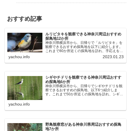
おすすめ記事
ルリビタキを観察できる神奈川周辺おすすめ
探鳥地12か所
神奈川県横浜市から、日帰りで「ルリビタキ」を
観察できるおすすめ探鳥地を以下に紹介します。
これまで80か所近くの探鳥地を訪れ、手応えを感
じた場所です。以下、★ が多いほど観察しやす
yachou.info
2023.01.23
く、出現頻度が高いと感じた場所です。 北本自然
観察公園：埼玉県...
シギやチドリを観察できる神奈川周辺おすす
め探鳥地6か所
神奈川県横浜市から、日帰りでシギやチドリを観
察できるおすすめの探鳥地、以下6つ紹介しま
す。これまで50か所近くの探鳥地を訪れ、シギや
チドリ観察の手応えを感じた探鳥地です。ふなば
し三番瀬海浜公園：千葉県船橋市谷津干潟公園：
yachou.info
千葉県習志野市東京港...
野鳥観察窓がある神奈川県周辺おすすめ探鳥
地7か所