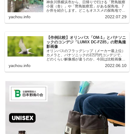
神奈川県横浜市から、日帰りで行ける「野鳥観察
小屋（舎）」や「野鳥観察窓」がある探鳥地、7
か所を紹介します。どこもオススメの探鳥地で
す。実際に訪れてみると、野山にいる野鳥、海や
yachou.info
2022.07.29
湖にいる野鳥それぞれ違う観察になりました。街
中にあり、電車で行ける...
【作例比較】オリンパス「OM-1」とパナソニ
ックのコンデジ「LUMIX DC-FZ85」の野鳥撮
影画像
オリンパスのフラッグシップ（メーカー最上位）
カメラと、パナソニックの3万円代コンデジで、
どのくらい解像感が違うのか、今回は比較画像を
紹介します。私はコンデジを愛用しているのです
yachou.info
2022.06.10
が、相棒がオリンパス「OM-1」を使い始めたと
ころ、同じ被写体で...