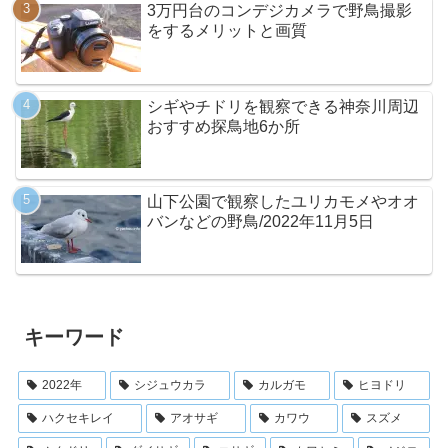
3万円台のコンデジカメラで野鳥撮影
をするメリットと画質
シギやチドリを観察できる神奈川周辺
おすすめ探鳥地6か所
山下公園で観察したユリカモメやオオ
バンなどの野鳥/2022年11月5日
キーワード
2022年
シジュウカラ
カルガモ
ヒヨドリ
ハクセキレイ
アオサギ
カワウ
スズメ