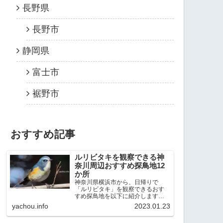
長野県
長野市
静岡県
富士市
裾野市
おすすめ記事
ルリビタキを観察できる神
奈川周辺おすすめ探鳥地12
か所
神奈川県横浜市から、日帰りで
「ルリビタキ」を観察できるおす
すめ探鳥地を以下に紹介します。
これまで80か所近くの探鳥地を訪
yachou.info
2023.01.23
れ、手応えを感じた場所です。以
下、★ が多いほど観察しやすく、