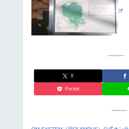
X
Pocket
OM SYSTEM（旧OLYMPUS）公式オ