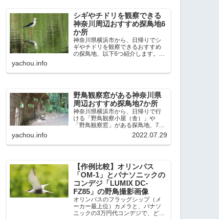
出現頻度が高いと感じた場所で
す。 北本自然観察公園：埼玉県...
シギやチドリを観察できる
神奈川周辺おすすめ探鳥地6
か所
神奈川県横浜市から、日帰りでシ
ギやチドリを観察できるおすすめ
の探鳥地、以下6つ紹介します。こ
れまで50か所近くの探鳥地を訪
yachou.info
れ、シギやチドリ観察の手応えを
感じた探鳥地です。ふなばし三番
瀬海浜公園：千葉県船橋市谷津干
潟公園：千葉県習志野市東京港...
野鳥観察窓がある神奈川県
周辺おすすめ探鳥地7か所
神奈川県横浜市から、日帰りで行
ける「野鳥観察小屋（舎）」や
「野鳥観察窓」がある探鳥地、7か
所を紹介します。どこもオススメ
yachou.info
2022.07.29
の探鳥地です。実際に訪れてみる
と、野山にいる野鳥、海や湖にい
る野鳥それぞれ違う観察になりま
した。街中にあり、電車で行ける...
【作例比較】オリンパス
「OM-1」とパナソニックの
コンデジ「LUMIX DC-
FZ85」の野鳥撮影画像
オリンパスのフラッグシップ（メ
ーカー最上位）カメラと、パナソ
ニックの3万円代コンデジで、どの