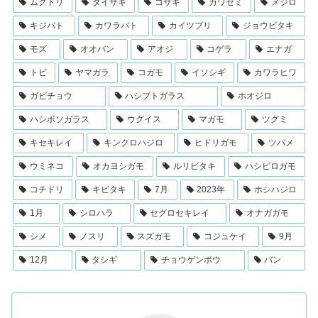
ムクドリ
ダイサギ
コサギ
カワセミ
メジロ
キジバト
カワラバト
カイツブリ
ジョウビタキ
モズ
オオバン
アオジ
コゲラ
エナガ
トビ
ヤマガラ
コガモ
イソシギ
カワラヒワ
ガビチョウ
ハシブトガラス
ホオジロ
ハシボソガラス
ウグイス
マガモ
ツグミ
キセキレイ
キンクロハジロ
ヒドリガモ
ツバメ
ウミネコ
オカヨシガモ
ルリビタキ
ハシビロガモ
コチドリ
キビタキ
7月
2023年
ホシハジロ
1月
シロハラ
セグロセキレイ
オナガガモ
シメ
ノスリ
スズガモ
コジュケイ
9月
12月
タシギ
チョウゲンボウ
バン