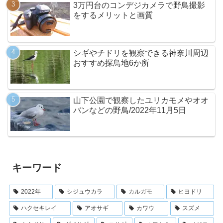
3万円台のコンデジカメラで野鳥撮影
をするメリットと画質
シギやチドリを観察できる神奈川周辺
おすすめ探鳥地6か所
山下公園で観察したユリカモメやオオ
バンなどの野鳥/2022年11月5日
キーワード
2022年
シジュウカラ
カルガモ
ヒヨドリ
ハクセキレイ
アオサギ
カワウ
スズメ