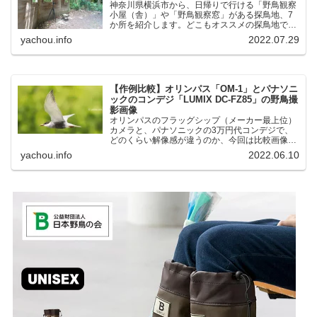
神奈川県横浜市から、日帰りで行ける「野鳥観察
小屋（舎）」や「野鳥観察窓」がある探鳥地、7
か所を紹介します。どこもオススメの探鳥地で
す。実際に訪れてみると、野山にいる野鳥、海や
yachou.info
2022.07.29
湖にいる野鳥それぞれ違う観察になりました。街
中にあり、電車で行ける...
【作例比較】オリンパス「OM-1」とパナソニ
ックのコンデジ「LUMIX DC-FZ85」の野鳥撮
影画像
オリンパスのフラッグシップ（メーカー最上位）
カメラと、パナソニックの3万円代コンデジで、
どのくらい解像感が違うのか、今回は比較画像を
紹介します。私はコンデジを愛用しているのです
yachou.info
2022.06.10
が、相棒がオリンパス「OM-1」を使い始めたと
ころ、同じ被写体で...