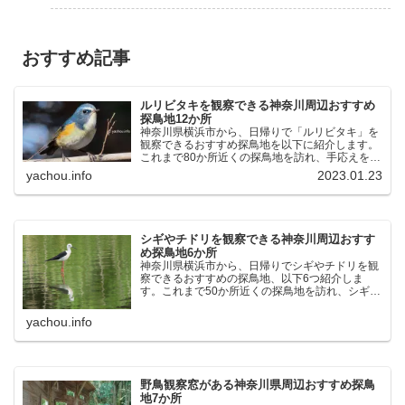
おすすめ記事
ルリビタキを観察できる神奈川周辺おすすめ
探鳥地12か所
神奈川県横浜市から、日帰りで「ルリビタキ」を
観察できるおすすめ探鳥地を以下に紹介します。
これまで80か所近くの探鳥地を訪れ、手応えを感
じた場所です。以下、★ が多いほど観察しやす
yachou.info
2023.01.23
く、出現頻度が高いと感じた場所です。 北本自然
観察公園：埼玉県...
シギやチドリを観察できる神奈川周辺おすす
め探鳥地6か所
神奈川県横浜市から、日帰りでシギやチドリを観
察できるおすすめの探鳥地、以下6つ紹介しま
す。これまで50か所近くの探鳥地を訪れ、シギや
チドリ観察の手応えを感じた探鳥地です。ふなば
し三番瀬海浜公園：千葉県船橋市谷津干潟公園：
yachou.info
千葉県習志野市東京港...
野鳥観察窓がある神奈川県周辺おすすめ探鳥
地7か所