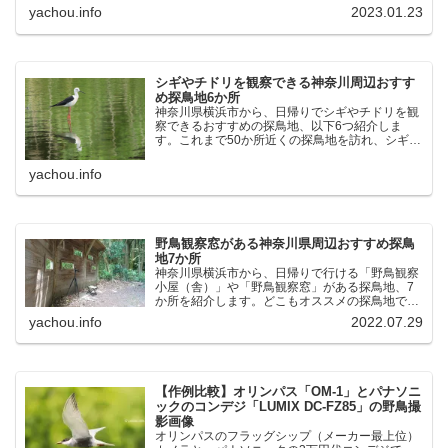
じた場所です。以下、★ が多いほど観察しやす
yachou.info
2023.01.23
く、出現頻度が高いと感じた場所です。 北本自然
観察公園：埼玉県...
シギやチドリを観察できる神奈川周辺おすす
め探鳥地6か所
神奈川県横浜市から、日帰りでシギやチドリを観
察できるおすすめの探鳥地、以下6つ紹介しま
す。これまで50か所近くの探鳥地を訪れ、シギや
チドリ観察の手応えを感じた探鳥地です。ふなば
し三番瀬海浜公園：千葉県船橋市谷津干潟公園：
yachou.info
千葉県習志野市東京港...
野鳥観察窓がある神奈川県周辺おすすめ探鳥
地7か所
神奈川県横浜市から、日帰りで行ける「野鳥観察
小屋（舎）」や「野鳥観察窓」がある探鳥地、7
か所を紹介します。どこもオススメの探鳥地で
す。実際に訪れてみると、野山にいる野鳥、海や
yachou.info
2022.07.29
湖にいる野鳥それぞれ違う観察になりました。街
中にあり、電車で行ける...
【作例比較】オリンパス「OM-1」とパナソニ
ックのコンデジ「LUMIX DC-FZ85」の野鳥撮
影画像
オリンパスのフラッグシップ（メーカー最上位）