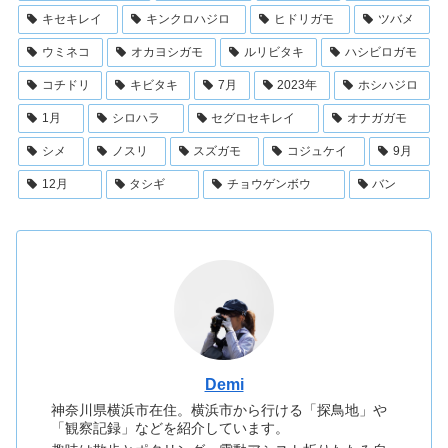
キセキレイ
キンクロハジロ
ヒドリガモ
ツバメ
ウミネコ
オカヨシガモ
ルリビタキ
ハシビロガモ
コチドリ
キビタキ
7月
2023年
ホシハジロ
1月
シロハラ
セグロセキレイ
オナガガモ
シメ
ノスリ
スズガモ
コジュケイ
9月
12月
タシギ
チョウゲンボウ
バン
Demi
神奈川県横浜市在住。横浜市から行ける「探鳥地」や
「観察記録」などを紹介しています。