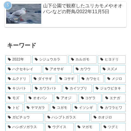
山下公園で観察したユリカモメやオオ
バンなどの野鳥/2022年11月5日
キーワード
2022年
シジュウカラ
カルガモ
ヒヨドリ
ハクセキレイ
アオサギ
カワウ
スズメ
ムクドリ
ダイサギ
コサギ
カワセミ
メジロ
キジバト
カワラバト
カイツブリ
ジョウビタキ
モズ
オオバン
アオジ
コゲラ
エナガ
トビ
ヤマガラ
コガモ
イソシギ
カワラヒワ
ガビチョウ
ハシブトガラス
ホオジロ
ハシボソガラス
ウグイス
マガモ
ツグミ