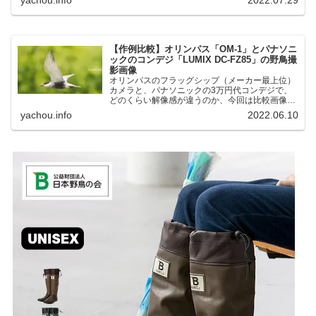
湖にいる野鳥それぞれ違う観察になりました。街
中にあり、電車で行ける...
【作例比較】オリンパス「OM-1」とパナソニ
ックのコンデジ「LUMIX DC-FZ85」の野鳥撮
影画像
オリンパスのフラッグシップ（メーカー最上位）
カメラと、パナソニックの3万円代コンデジで、
どのくらい解像感が違うのか、今回は比較画像を
紹介します。私はコンデジを愛用しているのです
yachou.info
2022.06.10
が、相棒がオリンパス「OM-1」を使い始めたと
ころ、同じ被写体で...