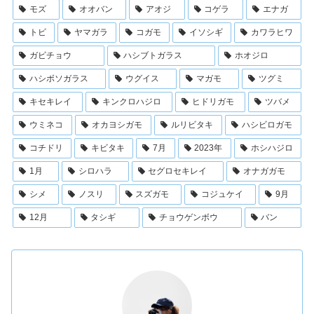
モズ
オオバン
アオジ
コゲラ
エナガ
トビ
ヤマガラ
コガモ
イソシギ
カワラヒワ
ガビチョウ
ハシブトガラス
ホオジロ
ハシボソガラス
ウグイス
マガモ
ツグミ
キセキレイ
キンクロハジロ
ヒドリガモ
ツバメ
ウミネコ
オカヨシガモ
ルリビタキ
ハシビロガモ
コチドリ
キビタキ
7月
2023年
ホシハジロ
1月
シロハラ
セグロセキレイ
オナガガモ
シメ
ノスリ
スズガモ
コジュケイ
9月
12月
タシギ
チョウゲンボウ
バン