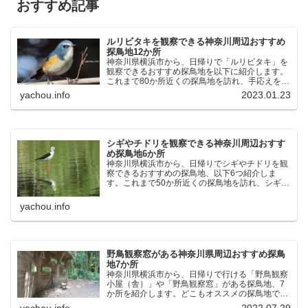
おすすめ記事
ルリビタキを観察できる神奈川周辺おすすめ
探鳥地12か所
神奈川県横浜市から、日帰りで「ルリビタキ」を
観察できるおすすめ探鳥地を以下に紹介します。
これまで80か所近くの探鳥地を訪れ、手応えを感
じた場所です。以下、★ が多いほど観察しやす
yachou.info
2023.01.23
く、出現頻度が高いと感じた場所です。 北本自然
観察公園：埼玉県...
シギやチドリを観察できる神奈川周辺おすす
め探鳥地6か所
神奈川県横浜市から、日帰りでシギやチドリを観
察できるおすすめの探鳥地、以下6つ紹介しま
す。これまで50か所近くの探鳥地を訪れ、シギや
チドリ観察の手応えを感じた探鳥地です。ふなば
し三番瀬海浜公園：千葉県船橋市谷津干潟公園：
yachou.info
千葉県習志野市東京港...
野鳥観察窓がある神奈川県周辺おすすめ探鳥
地7か所
神奈川県横浜市から、日帰りで行ける「野鳥観察
小屋（舎）」や「野鳥観察窓」がある探鳥地、7
か所を紹介します。どこもオススメの探鳥地で
す。実際に訪れてみると、野山にいる野鳥、海や
yachou.info
2022.07.29