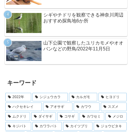
シギやチドリを観察できる神奈川周辺
おすすめ探鳥地6か所
山下公園で観察したユリカモメやオオ
バンなどの野鳥/2022年11月5日
キーワード
2022年
シジュウカラ
カルガモ
ヒヨドリ
ハクセキレイ
アオサギ
カワウ
スズメ
ムクドリ
ダイサギ
コサギ
カワセミ
メジロ
キジバト
カワラバト
カイツブリ
ジョウビタキ