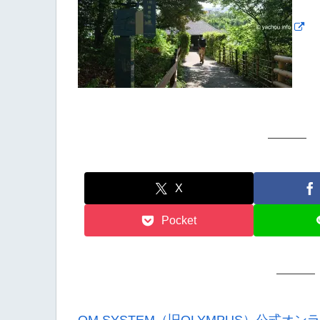
X
Pocket
OM SYSTEM（旧OLYMPUS）公式オ