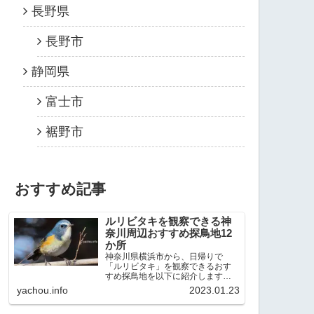
長野県
長野市
静岡県
富士市
裾野市
おすすめ記事
ルリビタキを観察できる神
奈川周辺おすすめ探鳥地12
か所
神奈川県横浜市から、日帰りで
「ルリビタキ」を観察できるおす
すめ探鳥地を以下に紹介します。
これまで80か所近くの探鳥地を訪
yachou.info
2023.01.23
れ、手応えを感じた場所です。以
下、★ が多いほど観察しやすく、