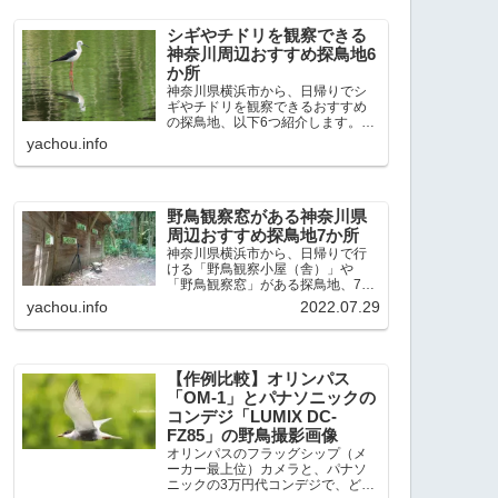
出現頻度が高いと感じた場所で
す。 北本自然観察公園：埼玉県...
シギやチドリを観察できる
神奈川周辺おすすめ探鳥地6
か所
神奈川県横浜市から、日帰りでシ
ギやチドリを観察できるおすすめ
の探鳥地、以下6つ紹介します。こ
れまで50か所近くの探鳥地を訪
yachou.info
れ、シギやチドリ観察の手応えを
感じた探鳥地です。ふなばし三番
瀬海浜公園：千葉県船橋市谷津干
潟公園：千葉県習志野市東京港...
野鳥観察窓がある神奈川県
周辺おすすめ探鳥地7か所
神奈川県横浜市から、日帰りで行
ける「野鳥観察小屋（舎）」や
「野鳥観察窓」がある探鳥地、7か
所を紹介します。どこもオススメ
yachou.info
2022.07.29
の探鳥地です。実際に訪れてみる
と、野山にいる野鳥、海や湖にい
る野鳥それぞれ違う観察になりま
した。街中にあり、電車で行ける...
【作例比較】オリンパス
「OM-1」とパナソニックの
コンデジ「LUMIX DC-
FZ85」の野鳥撮影画像
オリンパスのフラッグシップ（メ
ーカー最上位）カメラと、パナソ
ニックの3万円代コンデジで、どの