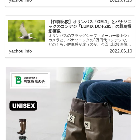
湖にいる野鳥それぞれ違う観察になりました。街
中にあり、電車で行ける...
【作例比較】オリンパス「OM-1」とパナソニ
ックのコンデジ「LUMIX DC-FZ85」の野鳥撮
影画像
オリンパスのフラッグシップ（メーカー最上位）
カメラと、パナソニックの3万円代コンデジで、
どのくらい解像感が違うのか、今回は比較画像を
紹介します。私はコンデジを愛用しているのです
yachou.info
2022.06.10
が、相棒がオリンパス「OM-1」を使い始めたと
ころ、同じ被写体で...