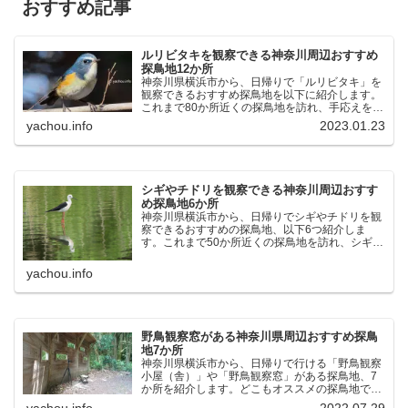
おすすめ記事
ルリビタキを観察できる神奈川周辺おすすめ
探鳥地12か所
神奈川県横浜市から、日帰りで「ルリビタキ」を
観察できるおすすめ探鳥地を以下に紹介します。
これまで80か所近くの探鳥地を訪れ、手応えを感
じた場所です。以下、★ が多いほど観察しやす
yachou.info
2023.01.23
く、出現頻度が高いと感じた場所です。 北本自然
観察公園：埼玉県...
シギやチドリを観察できる神奈川周辺おすす
め探鳥地6か所
神奈川県横浜市から、日帰りでシギやチドリを観
察できるおすすめの探鳥地、以下6つ紹介しま
す。これまで50か所近くの探鳥地を訪れ、シギや
チドリ観察の手応えを感じた探鳥地です。ふなば
し三番瀬海浜公園：千葉県船橋市谷津干潟公園：
yachou.info
千葉県習志野市東京港...
野鳥観察窓がある神奈川県周辺おすすめ探鳥
地7か所
神奈川県横浜市から、日帰りで行ける「野鳥観察
小屋（舎）」や「野鳥観察窓」がある探鳥地、7
か所を紹介します。どこもオススメの探鳥地で
す。実際に訪れてみると、野山にいる野鳥、海や
yachou.info
2022.07.29