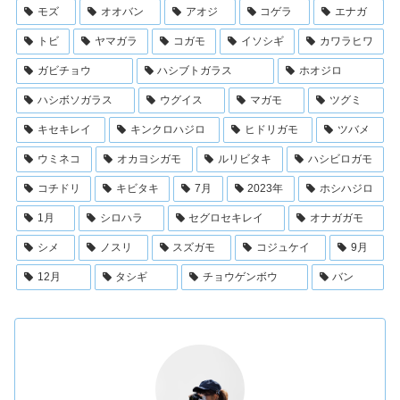
モズ
オオバン
アオジ
コゲラ
エナガ
トビ
ヤマガラ
コガモ
イソシギ
カワラヒワ
ガビチョウ
ハシブトガラス
ホオジロ
ハシボソガラス
ウグイス
マガモ
ツグミ
キセキレイ
キンクロハジロ
ヒドリガモ
ツバメ
ウミネコ
オカヨシガモ
ルリビタキ
ハシビロガモ
コチドリ
キビタキ
7月
2023年
ホシハジロ
1月
シロハラ
セグロセキレイ
オナガガモ
シメ
ノスリ
スズガモ
コジュケイ
9月
12月
タシギ
チョウゲンボウ
バン