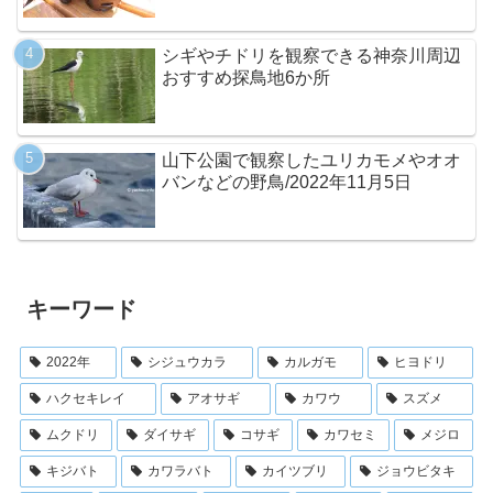
シギやチドリを観察できる神奈川周辺
おすすめ探鳥地6か所
山下公園で観察したユリカモメやオオ
バンなどの野鳥/2022年11月5日
キーワード
2022年
シジュウカラ
カルガモ
ヒヨドリ
ハクセキレイ
アオサギ
カワウ
スズメ
ムクドリ
ダイサギ
コサギ
カワセミ
メジロ
キジバト
カワラバト
カイツブリ
ジョウビタキ