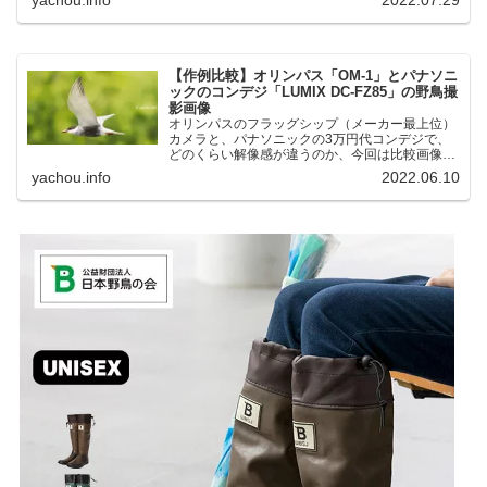
湖にいる野鳥それぞれ違う観察になりました。街
中にあり、電車で行ける...
【作例比較】オリンパス「OM-1」とパナソニ
ックのコンデジ「LUMIX DC-FZ85」の野鳥撮
影画像
オリンパスのフラッグシップ（メーカー最上位）
カメラと、パナソニックの3万円代コンデジで、
どのくらい解像感が違うのか、今回は比較画像を
紹介します。私はコンデジを愛用しているのです
yachou.info
2022.06.10
が、相棒がオリンパス「OM-1」を使い始めたと
ころ、同じ被写体で...