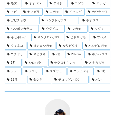
モズ
オオバン
アオジ
コゲラ
エナガ
トビ
ヤマガラ
コガモ
イソシギ
カワラヒワ
ガビチョウ
ハシブトガラス
ホオジロ
ハシボソガラス
ウグイス
マガモ
ツグミ
キセキレイ
キンクロハジロ
ヒドリガモ
ツバメ
ウミネコ
オカヨシガモ
ルリビタキ
ハシビロガモ
コチドリ
キビタキ
7月
2023年
ホシハジロ
1月
シロハラ
セグロセキレイ
オナガガモ
シメ
ノスリ
スズガモ
コジュケイ
9月
12月
タシギ
チョウゲンボウ
バン