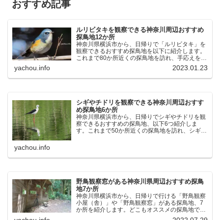
おすすめ記事
ルリビタキを観察できる神奈川周辺おすすめ
探鳥地12か所
神奈川県横浜市から、日帰りで「ルリビタキ」を
観察できるおすすめ探鳥地を以下に紹介します。
これまで80か所近くの探鳥地を訪れ、手応えを感
じた場所です。以下、★ が多いほど観察しやす
yachou.info
2023.01.23
く、出現頻度が高いと感じた場所です。 北本自然
観察公園：埼玉県...
シギやチドリを観察できる神奈川周辺おすす
め探鳥地6か所
神奈川県横浜市から、日帰りでシギやチドリを観
察できるおすすめの探鳥地、以下6つ紹介しま
す。これまで50か所近くの探鳥地を訪れ、シギや
チドリ観察の手応えを感じた探鳥地です。ふなば
し三番瀬海浜公園：千葉県船橋市谷津干潟公園：
yachou.info
千葉県習志野市東京港...
野鳥観察窓がある神奈川県周辺おすすめ探鳥
地7か所
神奈川県横浜市から、日帰りで行ける「野鳥観察
小屋（舎）」や「野鳥観察窓」がある探鳥地、7
か所を紹介します。どこもオススメの探鳥地で
す。実際に訪れてみると、野山にいる野鳥、海や
yachou.info
2022.07.29