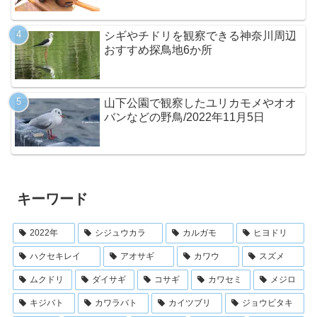
シギやチドリを観察できる神奈川周辺
おすすめ探鳥地6か所
山下公園で観察したユリカモメやオオ
バンなどの野鳥/2022年11月5日
キーワード
2022年
シジュウカラ
カルガモ
ヒヨドリ
ハクセキレイ
アオサギ
カワウ
スズメ
ムクドリ
ダイサギ
コサギ
カワセミ
メジロ
キジバト
カワラバト
カイツブリ
ジョウビタキ