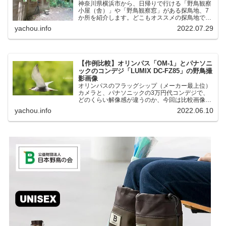
神奈川県横浜市から、日帰りで行ける「野鳥観察
小屋（舎）」や「野鳥観察窓」がある探鳥地、7
か所を紹介します。どこもオススメの探鳥地で
す。実際に訪れてみると、野山にいる野鳥、海や
yachou.info
2022.07.29
湖にいる野鳥それぞれ違う観察になりました。街
中にあり、電車で行ける...
【作例比較】オリンパス「OM-1」とパナソニ
ックのコンデジ「LUMIX DC-FZ85」の野鳥撮
影画像
オリンパスのフラッグシップ（メーカー最上位）
カメラと、パナソニックの3万円代コンデジで、
どのくらい解像感が違うのか、今回は比較画像を
紹介します。私はコンデジを愛用しているのです
yachou.info
2022.06.10
が、相棒がオリンパス「OM-1」を使い始めたと
ころ、同じ被写体で...