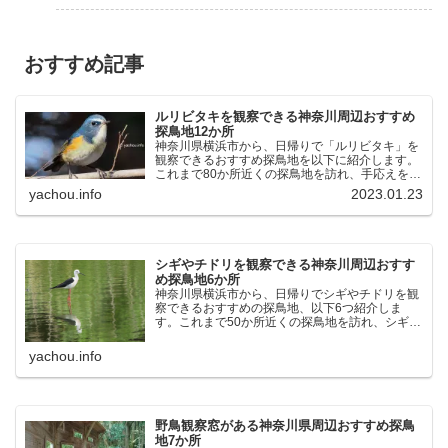
おすすめ記事
ルリビタキを観察できる神奈川周辺おすすめ
探鳥地12か所
神奈川県横浜市から、日帰りで「ルリビタキ」を
観察できるおすすめ探鳥地を以下に紹介します。
これまで80か所近くの探鳥地を訪れ、手応えを感
じた場所です。以下、★ が多いほど観察しやす
yachou.info
2023.01.23
く、出現頻度が高いと感じた場所です。 北本自然
観察公園：埼玉県...
シギやチドリを観察できる神奈川周辺おすす
め探鳥地6か所
神奈川県横浜市から、日帰りでシギやチドリを観
察できるおすすめの探鳥地、以下6つ紹介しま
す。これまで50か所近くの探鳥地を訪れ、シギや
チドリ観察の手応えを感じた探鳥地です。ふなば
し三番瀬海浜公園：千葉県船橋市谷津干潟公園：
yachou.info
千葉県習志野市東京港...
野鳥観察窓がある神奈川県周辺おすすめ探鳥
地7か所