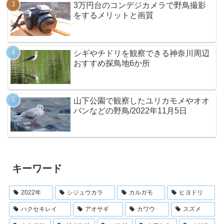
3万円台のコンデジカメラで野鳥撮影
をするメリットと画質
シギやチドリを観察できる神奈川周辺
おすすめ探鳥地6か所
山下公園で観察したユリカモメやオオ
バンなどの野鳥/2022年11月5日
キーワード
2022年
シジュウカラ
カルガモ
ヒヨドリ
ハクセキレイ
アオサギ
カワウ
スズメ