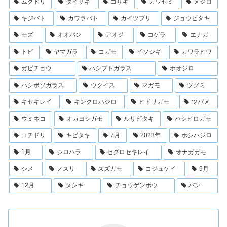
ムクドリ
ダイサギ
コサギ
カワセミ
メジロ
キジバト
カワラバト
カイツブリ
ジョウビタキ
モズ
オオバン
アオジ
コゲラ
エナガ
トビ
ヤマガラ
コガモ
イソシギ
カワラヒワ
ガビチョウ
ハシブトガラス
ホオジロ
ハシボソガラス
ウグイス
マガモ
ツグミ
キセキレイ
キンクロハジロ
ヒドリガモ
ツバメ
ウミネコ
オカヨシガモ
ルリビタキ
ハシビロガモ
コチドリ
キビタキ
7月
2023年
ホシハジロ
1月
シロハラ
セグロセキレイ
オナガガモ
シメ
ノスリ
スズガモ
コジュケイ
9月
12月
タシギ
チョウゲンボウ
バン