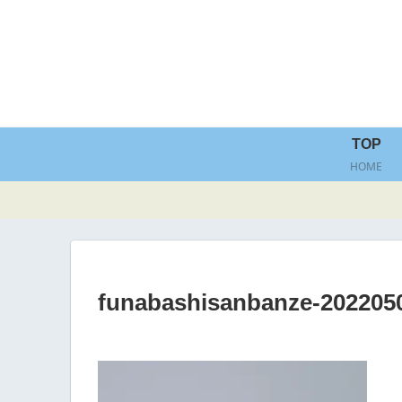
TOP
HOME
funabashisanbanze-2022050