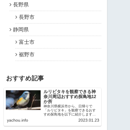
長野県
長野市
静岡県
富士市
裾野市
おすすめ記事
ルリビタキを観察できる神
奈川周辺おすすめ探鳥地12
か所
神奈川県横浜市から、日帰りで
「ルリビタキ」を観察できるおす
すめ探鳥地を以下に紹介します。
これまで80か所近くの探鳥地を訪
yachou.info
2023.01.23
れ、手応えを感じた場所です。以
下、★ が多いほど観察しやすく、