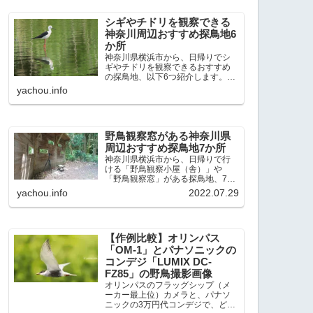
出現頻度が高いと感じた場所で
す。 北本自然観察公園：埼玉県...
シギやチドリを観察できる
神奈川周辺おすすめ探鳥地6
か所
神奈川県横浜市から、日帰りでシ
ギやチドリを観察できるおすすめ
の探鳥地、以下6つ紹介します。こ
れまで50か所近くの探鳥地を訪
yachou.info
れ、シギやチドリ観察の手応えを
感じた探鳥地です。ふなばし三番
瀬海浜公園：千葉県船橋市谷津干
潟公園：千葉県習志野市東京港...
野鳥観察窓がある神奈川県
周辺おすすめ探鳥地7か所
神奈川県横浜市から、日帰りで行
ける「野鳥観察小屋（舎）」や
「野鳥観察窓」がある探鳥地、7か
所を紹介します。どこもオススメ
yachou.info
2022.07.29
の探鳥地です。実際に訪れてみる
と、野山にいる野鳥、海や湖にい
る野鳥それぞれ違う観察になりま
した。街中にあり、電車で行ける...
【作例比較】オリンパス
「OM-1」とパナソニックの
コンデジ「LUMIX DC-
FZ85」の野鳥撮影画像
オリンパスのフラッグシップ（メ
ーカー最上位）カメラと、パナソ
ニックの3万円代コンデジで、どの