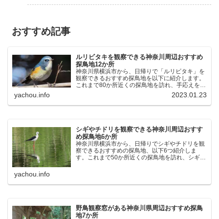
おすすめ記事
ルリビタキを観察できる神奈川周辺おすすめ
探鳥地12か所
神奈川県横浜市から、日帰りで「ルリビタキ」を
観察できるおすすめ探鳥地を以下に紹介します。
これまで80か所近くの探鳥地を訪れ、手応えを感
じた場所です。以下、★ が多いほど観察しやす
yachou.info
2023.01.23
く、出現頻度が高いと感じた場所です。 北本自然
観察公園：埼玉県...
シギやチドリを観察できる神奈川周辺おすす
め探鳥地6か所
神奈川県横浜市から、日帰りでシギやチドリを観
察できるおすすめの探鳥地、以下6つ紹介しま
す。これまで50か所近くの探鳥地を訪れ、シギや
チドリ観察の手応えを感じた探鳥地です。ふなば
し三番瀬海浜公園：千葉県船橋市谷津干潟公園：
yachou.info
千葉県習志野市東京港...
野鳥観察窓がある神奈川県周辺おすすめ探鳥
地7か所