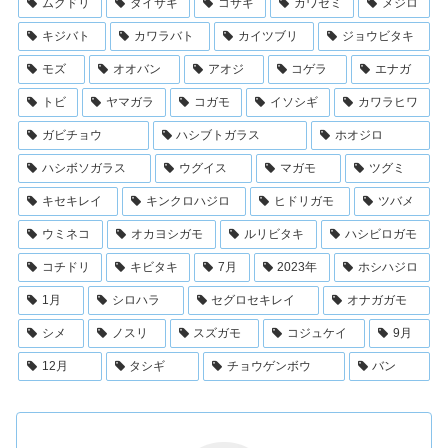
ムクドリ
ダイサギ
コサギ
カワセミ
メジロ
キジバト
カワラバト
カイツブリ
ジョウビタキ
モズ
オオバン
アオジ
コゲラ
エナガ
トビ
ヤマガラ
コガモ
イソシギ
カワラヒワ
ガビチョウ
ハシブトガラス
ホオジロ
ハシボソガラス
ウグイス
マガモ
ツグミ
キセキレイ
キンクロハジロ
ヒドリガモ
ツバメ
ウミネコ
オカヨシガモ
ルリビタキ
ハシビロガモ
コチドリ
キビタキ
7月
2023年
ホシハジロ
1月
シロハラ
セグロセキレイ
オナガガモ
シメ
ノスリ
スズガモ
コジュケイ
9月
12月
タシギ
チョウゲンボウ
バン