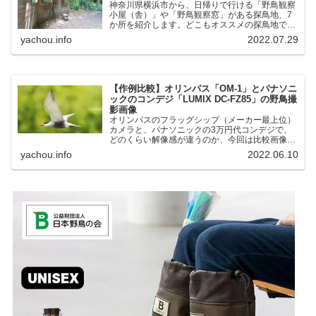
神奈川県横浜市から、日帰りで行ける「野鳥観察
小屋（舎）」や「野鳥観察窓」がある探鳥地、7
か所を紹介します。どこもオススメの探鳥地で
す。実際に訪れてみると、野山にいる野鳥、海や
yachou.info
2022.07.29
湖にいる野鳥それぞれ違う観察になりました。街
中にあり、電車で行ける...
【作例比較】オリンパス「OM-1」とパナソニ
ックのコンデジ「LUMIX DC-FZ85」の野鳥撮
影画像
オリンパスのフラッグシップ（メーカー最上位）
カメラと、パナソニックの3万円代コンデジで、
どのくらい解像感が違うのか、今回は比較画像を
紹介します。私はコンデジを愛用しているのです
yachou.info
2022.06.10
が、相棒がオリンパス「OM-1」を使い始めたと
ころ、同じ被写体で...