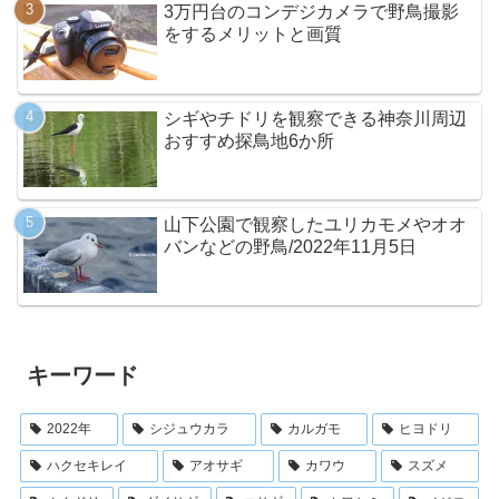
3万円台のコンデジカメラで野鳥撮影
をするメリットと画質
シギやチドリを観察できる神奈川周辺
おすすめ探鳥地6か所
山下公園で観察したユリカモメやオオ
バンなどの野鳥/2022年11月5日
キーワード
2022年
シジュウカラ
カルガモ
ヒヨドリ
ハクセキレイ
アオサギ
カワウ
スズメ