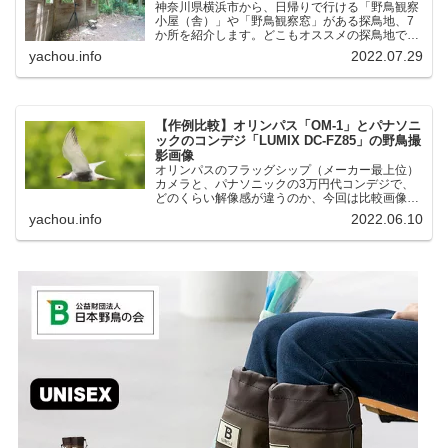
神奈川県横浜市から、日帰りで行ける「野鳥観察
小屋（舎）」や「野鳥観察窓」がある探鳥地、7
か所を紹介します。どこもオススメの探鳥地で
す。実際に訪れてみると、野山にいる野鳥、海や
yachou.info
2022.07.29
湖にいる野鳥それぞれ違う観察になりました。街
中にあり、電車で行ける...
【作例比較】オリンパス「OM-1」とパナソニ
ックのコンデジ「LUMIX DC-FZ85」の野鳥撮
影画像
オリンパスのフラッグシップ（メーカー最上位）
カメラと、パナソニックの3万円代コンデジで、
どのくらい解像感が違うのか、今回は比較画像を
紹介します。私はコンデジを愛用しているのです
yachou.info
2022.06.10
が、相棒がオリンパス「OM-1」を使い始めたと
ころ、同じ被写体で...