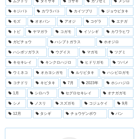
ムクドリ
ダイサギ
コサギ
カワセミ
メジロ
キジバト
カワラバト
カイツブリ
ジョウビタキ
モズ
オオバン
アオジ
コゲラ
エナガ
トビ
ヤマガラ
コガモ
イソシギ
カワラヒワ
ガビチョウ
ハシブトガラス
ホオジロ
ハシボソガラス
ウグイス
マガモ
ツグミ
キセキレイ
キンクロハジロ
ヒドリガモ
ツバメ
ウミネコ
オカヨシガモ
ルリビタキ
ハシビロガモ
コチドリ
キビタキ
7月
2023年
ホシハジロ
1月
シロハラ
セグロセキレイ
オナガガモ
シメ
ノスリ
スズガモ
コジュケイ
9月
12月
タシギ
チョウゲンボウ
バン