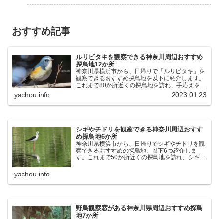
おすすめ記事
ルリビタキを観察できる神奈川周辺おすすめ
探鳥地12か所
神奈川県横浜市から、日帰りで「ルリビタキ」を
観察できるおすすめ探鳥地を以下に紹介します。
これまで80か所近くの探鳥地を訪れ、手応えを感
じた場所です。以下、★ が多いほど観察しやす
yachou.info
2023.01.23
く、出現頻度が高いと感じた場所です。 北本自然
観察公園：埼玉県...
シギやチドリを観察できる神奈川周辺おすす
め探鳥地6か所
神奈川県横浜市から、日帰りでシギやチドリを観
察できるおすすめの探鳥地、以下6つ紹介しま
す。これまで50か所近くの探鳥地を訪れ、シギや
チドリ観察の手応えを感じた探鳥地です。ふなば
し三番瀬海浜公園：千葉県船橋市谷津干潟公園：
yachou.info
千葉県習志野市東京港...
野鳥観察窓がある神奈川県周辺おすすめ探鳥
地7か所