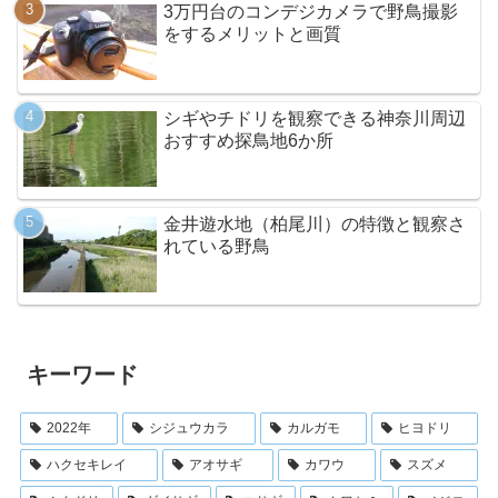
3万円台のコンデジカメラで野鳥撮影
をするメリットと画質
シギやチドリを観察できる神奈川周辺
おすすめ探鳥地6か所
金井遊水地（柏尾川）の特徴と観察さ
れている野鳥
キーワード
2022年
シジュウカラ
カルガモ
ヒヨドリ
ハクセキレイ
アオサギ
カワウ
スズメ