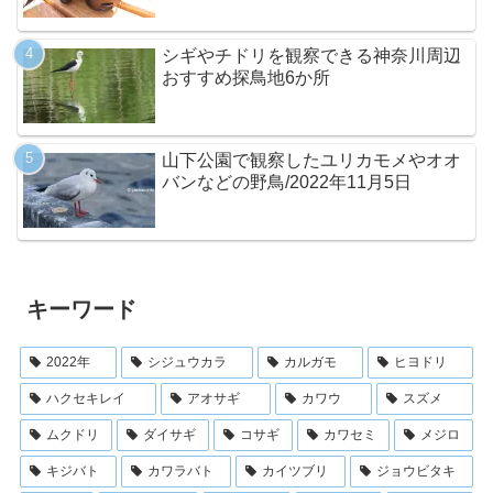
シギやチドリを観察できる神奈川周辺
おすすめ探鳥地6か所
山下公園で観察したユリカモメやオオ
バンなどの野鳥/2022年11月5日
キーワード
2022年
シジュウカラ
カルガモ
ヒヨドリ
ハクセキレイ
アオサギ
カワウ
スズメ
ムクドリ
ダイサギ
コサギ
カワセミ
メジロ
キジバト
カワラバト
カイツブリ
ジョウビタキ