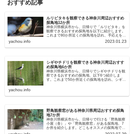
おすすめ記事
ルリビタキを観察できる神奈川周辺おすすめ
探鳥地12か所
神奈川県横浜市から、日帰りで「ルリビタキ」を
観察できるおすすめ探鳥地を以下に紹介します。
これまで80か所近くの探鳥地を訪れ、手応えを感
じた場所です。以下、★ が多いほど観察しやす
yachou.info
2023.01.23
く、出現頻度が高いと感じた場所です。 北本自然
観察公園：埼玉県...
シギやチドリを観察できる神奈川周辺おすす
め探鳥地6か所
神奈川県横浜市から、日帰りでシギやチドリを観
察できるおすすめの探鳥地、以下6つ紹介しま
す。これまで50か所近くの探鳥地を訪れ、シギや
チドリ観察の手応えを感じた探鳥地です。ふなば
し三番瀬海浜公園：千葉県船橋市谷津干潟公園：
yachou.info
千葉県習志野市東京港...
野鳥観察窓がある神奈川県周辺おすすめ探鳥
地7か所
神奈川県横浜市から、日帰りで行ける「野鳥観察
小屋（舎）」や「野鳥観察窓」がある探鳥地、7
か所を紹介します。どこもオススメの探鳥地で
す。実際に訪れてみると、野山にいる野鳥、海や
yachou.info
2022.07.29