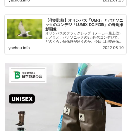
湖にいる野鳥それぞれ違う観察になりました。街
中にあり、電車で行ける...
【作例比較】オリンパス「OM-1」とパナソニ
ックのコンデジ「LUMIX DC-FZ85」の野鳥撮
影画像
オリンパスのフラッグシップ（メーカー最上位）
カメラと、パナソニックの3万円代コンデジで、
どのくらい解像感が違うのか、今回は比較画像を
紹介します。私はコンデジを愛用しているのです
yachou.info
2022.06.10
が、相棒がオリンパス「OM-1」を使い始めたと
ころ、同じ被写体で...