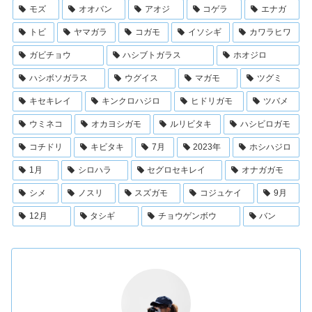
モズ
オオバン
アオジ
コゲラ
エナガ
トビ
ヤマガラ
コガモ
イソシギ
カワラヒワ
ガビチョウ
ハシブトガラス
ホオジロ
ハシボソガラス
ウグイス
マガモ
ツグミ
キセキレイ
キンクロハジロ
ヒドリガモ
ツバメ
ウミネコ
オカヨシガモ
ルリビタキ
ハシビロガモ
コチドリ
キビタキ
7月
2023年
ホシハジロ
1月
シロハラ
セグロセキレイ
オナガガモ
シメ
ノスリ
スズガモ
コジュケイ
9月
12月
タシギ
チョウゲンボウ
バン