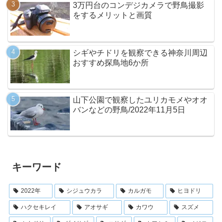
3万円台のコンデジカメラで野鳥撮影
をするメリットと画質
シギやチドリを観察できる神奈川周辺
おすすめ探鳥地6か所
山下公園で観察したユリカモメやオオ
バンなどの野鳥/2022年11月5日
キーワード
2022年
シジュウカラ
カルガモ
ヒヨドリ
ハクセキレイ
アオサギ
カワウ
スズメ