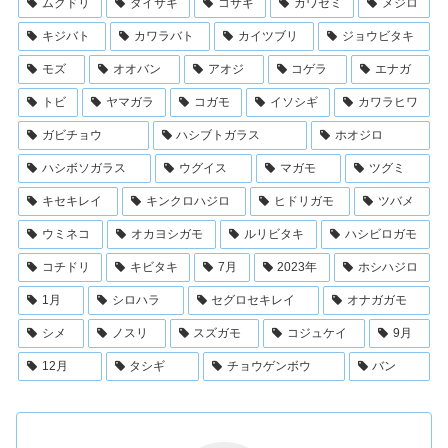
ムクドリ
ダイサギ
コサギ
カワセミ
メジロ
キジバト
カワラバト
カイツブリ
ジョウビタキ
モズ
オオバン
アオジ
コゲラ
エナガ
トビ
ヤマガラ
コガモ
イソシギ
カワラヒワ
ガビチョウ
ハシブトガラス
ホオジロ
ハシボソガラス
ウグイス
マガモ
ツグミ
キセキレイ
キンクロハジロ
ヒドリガモ
ツバメ
ウミネコ
オカヨシガモ
ルリビタキ
ハシビロガモ
コチドリ
キビタキ
7月
2023年
ホシハジロ
1月
シロハラ
セグロセキレイ
オナガガモ
シメ
ノスリ
スズガモ
コジュケイ
9月
12月
タシギ
チョウゲンボウ
バン