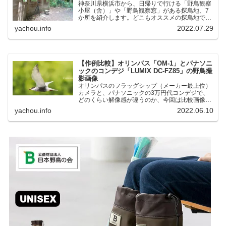
神奈川県横浜市から、日帰りで行ける「野鳥観察
小屋（舎）」や「野鳥観察窓」がある探鳥地、7
か所を紹介します。どこもオススメの探鳥地で
す。実際に訪れてみると、野山にいる野鳥、海や
yachou.info
2022.07.29
湖にいる野鳥それぞれ違う観察になりました。街
中にあり、電車で行ける...
【作例比較】オリンパス「OM-1」とパナソニ
ックのコンデジ「LUMIX DC-FZ85」の野鳥撮
影画像
オリンパスのフラッグシップ（メーカー最上位）
カメラと、パナソニックの3万円代コンデジで、
どのくらい解像感が違うのか、今回は比較画像を
紹介します。私はコンデジを愛用しているのです
yachou.info
2022.06.10
が、相棒がオリンパス「OM-1」を使い始めたと
ころ、同じ被写体で...