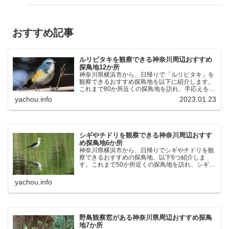
おすすめ記事
ルリビタキを観察できる神奈川周辺おすすめ
探鳥地12か所
神奈川県横浜市から、日帰りで「ルリビタキ」を
観察できるおすすめ探鳥地を以下に紹介します。
これまで80か所近くの探鳥地を訪れ、手応えを感
じた場所です。以下、★ が多いほど観察しやす
yachou.info
2023.01.23
く、出現頻度が高いと感じた場所です。 北本自然
観察公園：埼玉県...
シギやチドリを観察できる神奈川周辺おすす
め探鳥地6か所
神奈川県横浜市から、日帰りでシギやチドリを観
察できるおすすめの探鳥地、以下6つ紹介しま
す。これまで50か所近くの探鳥地を訪れ、シギや
チドリ観察の手応えを感じた探鳥地です。ふなば
し三番瀬海浜公園：千葉県船橋市谷津干潟公園：
yachou.info
千葉県習志野市東京港...
野鳥観察窓がある神奈川県周辺おすすめ探鳥
地7か所