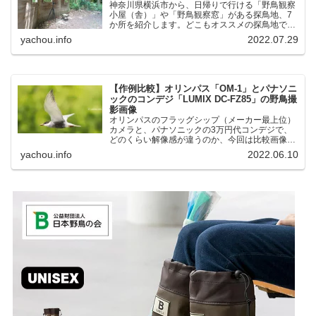
神奈川県横浜市から、日帰りで行ける「野鳥観察
小屋（舎）」や「野鳥観察窓」がある探鳥地、7
か所を紹介します。どこもオススメの探鳥地で
す。実際に訪れてみると、野山にいる野鳥、海や
yachou.info
2022.07.29
湖にいる野鳥それぞれ違う観察になりました。街
中にあり、電車で行ける...
【作例比較】オリンパス「OM-1」とパナソニ
ックのコンデジ「LUMIX DC-FZ85」の野鳥撮
影画像
オリンパスのフラッグシップ（メーカー最上位）
カメラと、パナソニックの3万円代コンデジで、
どのくらい解像感が違うのか、今回は比較画像を
紹介します。私はコンデジを愛用しているのです
yachou.info
2022.06.10
が、相棒がオリンパス「OM-1」を使い始めたと
ころ、同じ被写体で...