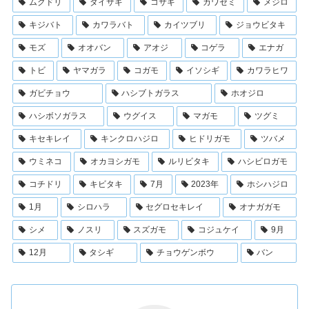
ムクドリ
ダイサギ
コサギ
カワセミ
メジロ
キジバト
カワラバト
カイツブリ
ジョウビタキ
モズ
オオバン
アオジ
コゲラ
エナガ
トビ
ヤマガラ
コガモ
イソシギ
カワラヒワ
ガビチョウ
ハシブトガラス
ホオジロ
ハシボソガラス
ウグイス
マガモ
ツグミ
キセキレイ
キンクロハジロ
ヒドリガモ
ツバメ
ウミネコ
オカヨシガモ
ルリビタキ
ハシビロガモ
コチドリ
キビタキ
7月
2023年
ホシハジロ
1月
シロハラ
セグロセキレイ
オナガガモ
シメ
ノスリ
スズガモ
コジュケイ
9月
12月
タシギ
チョウゲンボウ
バン