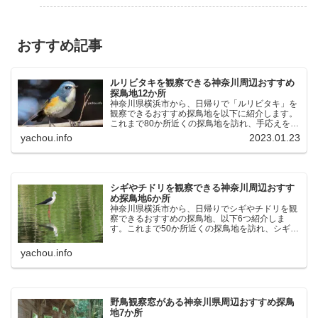
おすすめ記事
ルリビタキを観察できる神奈川周辺おすすめ
探鳥地12か所
神奈川県横浜市から、日帰りで「ルリビタキ」を
観察できるおすすめ探鳥地を以下に紹介します。
これまで80か所近くの探鳥地を訪れ、手応えを感
じた場所です。以下、★ が多いほど観察しやす
yachou.info
2023.01.23
く、出現頻度が高いと感じた場所です。 北本自然
観察公園：埼玉県...
シギやチドリを観察できる神奈川周辺おすす
め探鳥地6か所
神奈川県横浜市から、日帰りでシギやチドリを観
察できるおすすめの探鳥地、以下6つ紹介しま
す。これまで50か所近くの探鳥地を訪れ、シギや
チドリ観察の手応えを感じた探鳥地です。ふなば
し三番瀬海浜公園：千葉県船橋市谷津干潟公園：
yachou.info
千葉県習志野市東京港...
野鳥観察窓がある神奈川県周辺おすすめ探鳥
地7か所