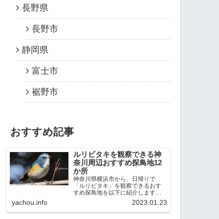
長野県
長野市
静岡県
富士市
裾野市
おすすめ記事
ルリビタキを観察できる神
奈川周辺おすすめ探鳥地12
か所
神奈川県横浜市から、日帰りで
「ルリビタキ」を観察できるおす
すめ探鳥地を以下に紹介します。
これまで80か所近くの探鳥地を訪
yachou.info
2023.01.23
れ、手応えを感じた場所です。以
下、★ が多いほど観察しやすく、