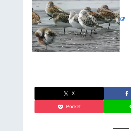
X
Pocket