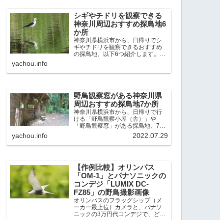
出現頻度が高いと感じた場所で
す。 北本自然観察公園：埼玉県...
シギやチドリを観察できる
神奈川周辺おすすめ探鳥地6
か所
神奈川県横浜市から、日帰りでシ
ギやチドリを観察できるおすすめ
の探鳥地、以下6つ紹介します。こ
れまで50か所近くの探鳥地を訪
yachou.info
れ、シギやチドリ観察の手応えを
感じた探鳥地です。ふなばし三番
瀬海浜公園：千葉県船橋市谷津干
潟公園：千葉県習志野市東京港...
野鳥観察窓がある神奈川県
周辺おすすめ探鳥地7か所
神奈川県横浜市から、日帰りで行
ける「野鳥観察小屋（舎）」や
「野鳥観察窓」がある探鳥地、7か
所を紹介します。どこもオススメ
yachou.info
2022.07.29
の探鳥地です。実際に訪れてみる
と、野山にいる野鳥、海や湖にい
る野鳥それぞれ違う観察になりま
した。街中にあり、電車で行ける...
【作例比較】オリンパス
「OM-1」とパナソニックの
コンデジ「LUMIX DC-
FZ85」の野鳥撮影画像
オリンパスのフラッグシップ（メ
ーカー最上位）カメラと、パナソ
ニックの3万円代コンデジで、どの