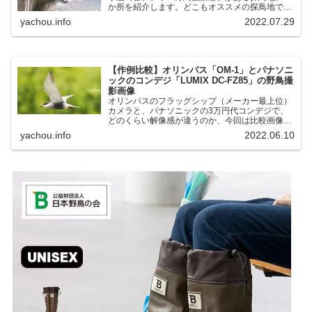
か所を紹介します。どこもオススメの探鳥地で
す。実際に訪れてみると、野山にいる野鳥、海や
yachou.info
2022.07.29
湖にいる野鳥それぞれ違う観察になりました。街
中にあり、電車で行ける...
【作例比較】オリンパス「OM-1」とパナソニ
ックのコンデジ「LUMIX DC-FZ85」の野鳥撮
影画像
オリンパスのフラッグシップ（メーカー最上位）
カメラと、パナソニックの3万円代コンデジで、
どのくらい解像感が違うのか、今回は比較画像を
紹介します。私はコンデジを愛用しているのです
yachou.info
2022.06.10
が、相棒がオリンパス「OM-1」を使い始めたと
ころ、同じ被写体で...