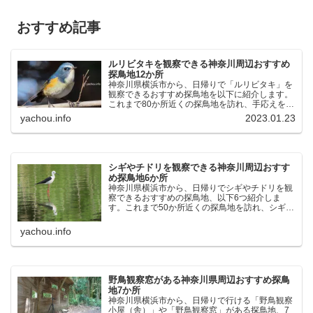
おすすめ記事
ルリビタキを観察できる神奈川周辺おすすめ
探鳥地12か所
神奈川県横浜市から、日帰りで「ルリビタキ」を
観察できるおすすめ探鳥地を以下に紹介します。
これまで80か所近くの探鳥地を訪れ、手応えを感
じた場所です。以下、★ が多いほど観察しやす
yachou.info
2023.01.23
く、出現頻度が高いと感じた場所です。 北本自然
観察公園：埼玉県...
シギやチドリを観察できる神奈川周辺おすす
め探鳥地6か所
神奈川県横浜市から、日帰りでシギやチドリを観
察できるおすすめの探鳥地、以下6つ紹介しま
す。これまで50か所近くの探鳥地を訪れ、シギや
チドリ観察の手応えを感じた探鳥地です。ふなば
し三番瀬海浜公園：千葉県船橋市谷津干潟公園：
yachou.info
千葉県習志野市東京港...
野鳥観察窓がある神奈川県周辺おすすめ探鳥
地7か所
神奈川県横浜市から、日帰りで行ける「野鳥観察
小屋（舎）」や「野鳥観察窓」がある探鳥地、7