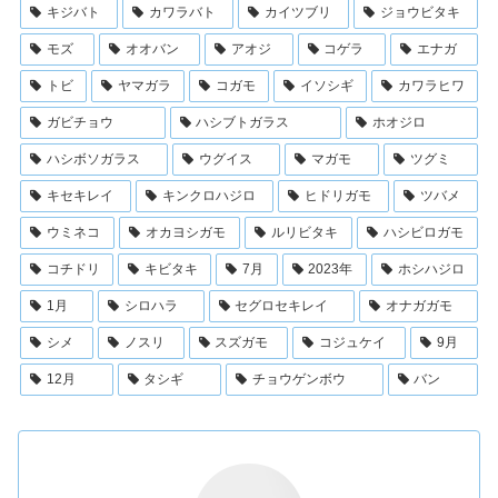
キジバト
カワラバト
カイツブリ
ジョウビタキ
モズ
オオバン
アオジ
コゲラ
エナガ
トビ
ヤマガラ
コガモ
イソシギ
カワラヒワ
ガビチョウ
ハシブトガラス
ホオジロ
ハシボソガラス
ウグイス
マガモ
ツグミ
キセキレイ
キンクロハジロ
ヒドリガモ
ツバメ
ウミネコ
オカヨシガモ
ルリビタキ
ハシビロガモ
コチドリ
キビタキ
7月
2023年
ホシハジロ
1月
シロハラ
セグロセキレイ
オナガガモ
シメ
ノスリ
スズガモ
コジュケイ
9月
12月
タシギ
チョウゲンボウ
バン