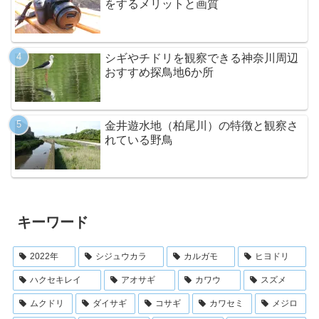
をするメリットと画質
シギやチドリを観察できる神奈川周辺
おすすめ探鳥地6か所
金井遊水地（柏尾川）の特徴と観察さ
れている野鳥
キーワード
2022年
シジュウカラ
カルガモ
ヒヨドリ
ハクセキレイ
アオサギ
カワウ
スズメ
ムクドリ
ダイサギ
コサギ
カワセミ
メジロ