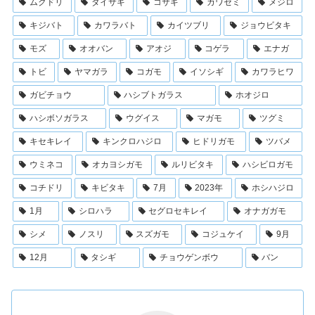
ムクドリ
ダイサギ
コサギ
カワセミ
メジロ
キジバト
カワラバト
カイツブリ
ジョウビタキ
モズ
オオバン
アオジ
コゲラ
エナガ
トビ
ヤマガラ
コガモ
イソシギ
カワラヒワ
ガビチョウ
ハシブトガラス
ホオジロ
ハシボソガラス
ウグイス
マガモ
ツグミ
キセキレイ
キンクロハジロ
ヒドリガモ
ツバメ
ウミネコ
オカヨシガモ
ルリビタキ
ハシビロガモ
コチドリ
キビタキ
7月
2023年
ホシハジロ
1月
シロハラ
セグロセキレイ
オナガガモ
シメ
ノスリ
スズガモ
コジュケイ
9月
12月
タシギ
チョウゲンボウ
バン