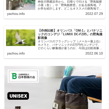
神奈川県横浜市から、日帰りで行ける「野鳥観察
小屋（舎）」や「野鳥観察窓」がある探鳥地、7
か所を紹介します。どこもオススメの探鳥地で
す。実際に訪れてみると、野山にいる野鳥、海や
yachou.info
2022.07.29
湖にいる野鳥それぞれ違う観察になりました。街
中にあり、電車で行ける...
【作例比較】オリンパス「OM-1」とパナソニ
ックのコンデジ「LUMIX DC-FZ85」の野鳥撮
影画像
オリンパスのフラッグシップ（メーカー最上位）
カメラと、パナソニックの3万円代コンデジで、
どのくらい解像感が違うのか、今回は比較画像を
紹介します。私はコンデジを愛用しているのです
yachou.info
2022.06.10
が、相棒がオリンパス「OM-1」を使い始めたと
ころ、同じ被写体で...