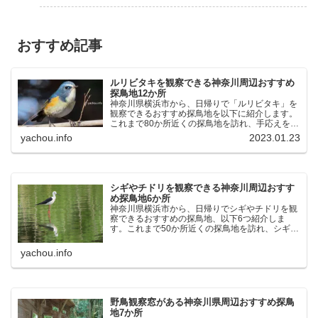
おすすめ記事
ルリビタキを観察できる神奈川周辺おすすめ
探鳥地12か所
神奈川県横浜市から、日帰りで「ルリビタキ」を
観察できるおすすめ探鳥地を以下に紹介します。
これまで80か所近くの探鳥地を訪れ、手応えを感
じた場所です。以下、★ が多いほど観察しやす
yachou.info
2023.01.23
く、出現頻度が高いと感じた場所です。 北本自然
観察公園：埼玉県...
シギやチドリを観察できる神奈川周辺おすす
め探鳥地6か所
神奈川県横浜市から、日帰りでシギやチドリを観
察できるおすすめの探鳥地、以下6つ紹介しま
す。これまで50か所近くの探鳥地を訪れ、シギや
チドリ観察の手応えを感じた探鳥地です。ふなば
し三番瀬海浜公園：千葉県船橋市谷津干潟公園：
yachou.info
千葉県習志野市東京港...
野鳥観察窓がある神奈川県周辺おすすめ探鳥
地7か所