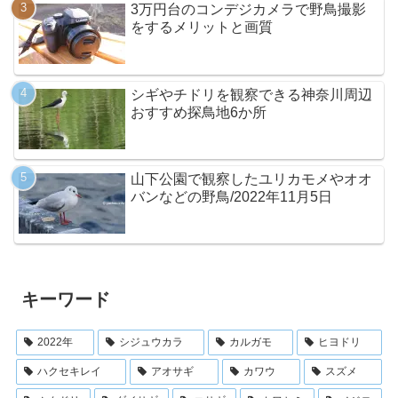
3万円台のコンデジカメラで野鳥撮影
をするメリットと画質
シギやチドリを観察できる神奈川周辺
おすすめ探鳥地6か所
山下公園で観察したユリカモメやオオ
バンなどの野鳥/2022年11月5日
キーワード
2022年
シジュウカラ
カルガモ
ヒヨドリ
ハクセキレイ
アオサギ
カワウ
スズメ