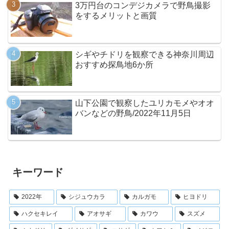
3万円台のコンデジカメラで野鳥撮影
をするメリットと画質
シギやチドリを観察できる神奈川周辺
おすすめ探鳥地6か所
山下公園で観察したユリカモメやオオ
バンなどの野鳥/2022年11月5日
キーワード
2022年
シジュウカラ
カルガモ
ヒヨドリ
ハクセキレイ
アオサギ
カワウ
スズメ