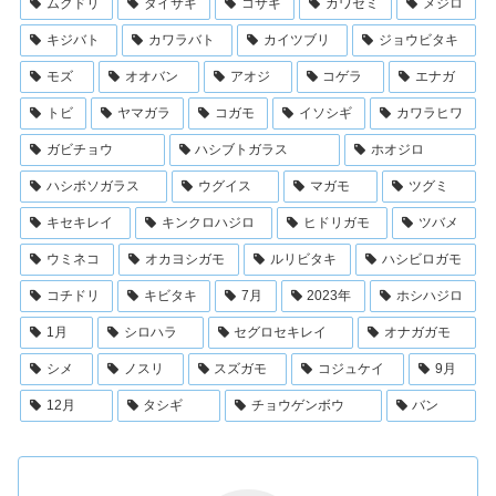
ムクドリ
ダイサギ
コサギ
カワセミ
メジロ
キジバト
カワラバト
カイツブリ
ジョウビタキ
モズ
オオバン
アオジ
コゲラ
エナガ
トビ
ヤマガラ
コガモ
イソシギ
カワラヒワ
ガビチョウ
ハシブトガラス
ホオジロ
ハシボソガラス
ウグイス
マガモ
ツグミ
キセキレイ
キンクロハジロ
ヒドリガモ
ツバメ
ウミネコ
オカヨシガモ
ルリビタキ
ハシビロガモ
コチドリ
キビタキ
7月
2023年
ホシハジロ
1月
シロハラ
セグロセキレイ
オナガガモ
シメ
ノスリ
スズガモ
コジュケイ
9月
12月
タシギ
チョウゲンボウ
バン