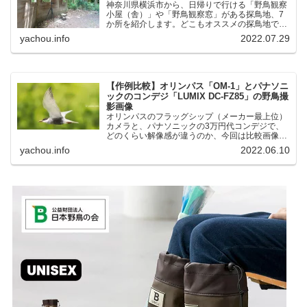
神奈川県横浜市から、日帰りで行ける「野鳥観察
小屋（舎）」や「野鳥観察窓」がある探鳥地、7
か所を紹介します。どこもオススメの探鳥地で
す。実際に訪れてみると、野山にいる野鳥、海や
yachou.info
2022.07.29
湖にいる野鳥それぞれ違う観察になりました。街
中にあり、電車で行ける...
【作例比較】オリンパス「OM-1」とパナソニ
ックのコンデジ「LUMIX DC-FZ85」の野鳥撮
影画像
オリンパスのフラッグシップ（メーカー最上位）
カメラと、パナソニックの3万円代コンデジで、
どのくらい解像感が違うのか、今回は比較画像を
紹介します。私はコンデジを愛用しているのです
yachou.info
2022.06.10
が、相棒がオリンパス「OM-1」を使い始めたと
ころ、同じ被写体で...