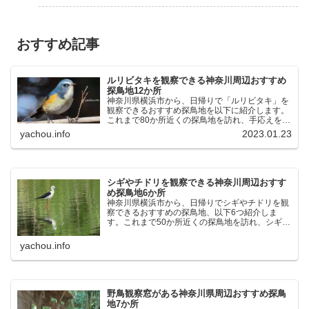
おすすめ記事
ルリビタキを観察できる神奈川周辺おすすめ
探鳥地12か所
神奈川県横浜市から、日帰りで「ルリビタキ」を
観察できるおすすめ探鳥地を以下に紹介します。
これまで80か所近くの探鳥地を訪れ、手応えを感
じた場所です。以下、★ が多いほど観察しやす
yachou.info
2023.01.23
く、出現頻度が高いと感じた場所です。 北本自然
観察公園：埼玉県...
シギやチドリを観察できる神奈川周辺おすす
め探鳥地6か所
神奈川県横浜市から、日帰りでシギやチドリを観
察できるおすすめの探鳥地、以下6つ紹介しま
す。これまで50か所近くの探鳥地を訪れ、シギや
チドリ観察の手応えを感じた探鳥地です。ふなば
し三番瀬海浜公園：千葉県船橋市谷津干潟公園：
yachou.info
千葉県習志野市東京港...
野鳥観察窓がある神奈川県周辺おすすめ探鳥
地7か所