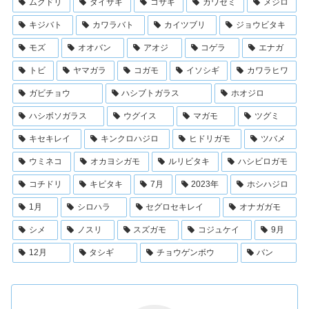
ムクドリ
ダイサギ
コサギ
カワセミ
メジロ
キジバト
カワラバト
カイツブリ
ジョウビタキ
モズ
オオバン
アオジ
コゲラ
エナガ
トビ
ヤマガラ
コガモ
イソシギ
カワラヒワ
ガビチョウ
ハシブトガラス
ホオジロ
ハシボソガラス
ウグイス
マガモ
ツグミ
キセキレイ
キンクロハジロ
ヒドリガモ
ツバメ
ウミネコ
オカヨシガモ
ルリビタキ
ハシビロガモ
コチドリ
キビタキ
7月
2023年
ホシハジロ
1月
シロハラ
セグロセキレイ
オナガガモ
シメ
ノスリ
スズガモ
コジュケイ
9月
12月
タシギ
チョウゲンボウ
バン