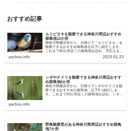
おすすめ記事
ルリビタキを観察できる神奈川周辺おすすめ
探鳥地12か所
神奈川県横浜市から、日帰りで「ルリビタキ」を
観察できるおすすめ探鳥地を以下に紹介します。
これまで80か所近くの探鳥地を訪れ、手応えを感
じた場所です。以下、★ が多いほど観察しやす
yachou.info
2023.01.23
く、出現頻度が高いと感じた場所です。 北本自然
観察公園：埼玉県...
シギやチドリを観察できる神奈川周辺おすす
め探鳥地6か所
神奈川県横浜市から、日帰りでシギやチドリを観
察できるおすすめの探鳥地、以下6つ紹介しま
す。これまで50か所近くの探鳥地を訪れ、シギや
チドリ観察の手応えを感じた探鳥地です。ふなば
し三番瀬海浜公園：千葉県船橋市谷津干潟公園：
yachou.info
千葉県習志野市東京港...
野鳥観察窓がある神奈川県周辺おすすめ探鳥
地7か所