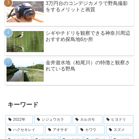
3万円台のコンデジカメラで野鳥撮影
をするメリットと画質
シギやチドリを観察できる神奈川周辺
おすすめ探鳥地6か所
金井遊水地（柏尾川）の特徴と観察さ
れている野鳥
キーワード
2022年
シジュウカラ
カルガモ
ヒヨドリ
ハクセキレイ
アオサギ
カワウ
スズメ