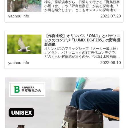
神奈川県横浜市から、日帰りで行ける「野鳥観察
小屋（舎）」や「野鳥観察窓」がある探鳥地、7
か所を紹介します。どこもオススメの探鳥地で
す。実際に訪れてみると、野山にいる野鳥、海や
yachou.info
2022.07.29
湖にいる野鳥それぞれ違う観察になりました。街
中にあり、電車で行ける...
【作例比較】オリンパス「OM-1」とパナソニ
ックのコンデジ「LUMIX DC-FZ85」の野鳥撮
影画像
オリンパスのフラッグシップ（メーカー最上位）
カメラと、パナソニックの3万円代コンデジで、
どのくらい解像感が違うのか、今回は比較画像を
紹介します。私はコンデジを愛用しているのです
yachou.info
2022.06.10
が、相棒がオリンパス「OM-1」を使い始めたと
ころ、同じ被写体で...