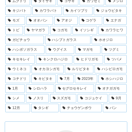
ムクドリ
ダイサギ
コサギ
カワセミ
メジロ
キジバト
カワラバト
カイツブリ
ジョウビタキ
モズ
オオバン
アオジ
コゲラ
エナガ
トビ
ヤマガラ
コガモ
イソシギ
カワラヒワ
ガビチョウ
ハシブトガラス
ホオジロ
ハシボソガラス
ウグイス
マガモ
ツグミ
キセキレイ
キンクロハジロ
ヒドリガモ
ツバメ
ウミネコ
オカヨシガモ
ルリビタキ
ハシビロガモ
コチドリ
キビタキ
7月
2023年
ホシハジロ
1月
シロハラ
セグロセキレイ
オナガガモ
シメ
ノスリ
スズガモ
コジュケイ
9月
12月
タシギ
チョウゲンボウ
バン