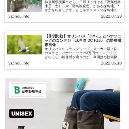
神奈川県横浜市から、日帰りで行ける「野鳥観察
小屋（舎）」や「野鳥観察窓」がある探鳥地、7
か所を紹介します。どこもオススメの探鳥地で
す。実際に訪れてみると、野山にいる野鳥、海や
yachou.info
2022.07.29
湖にいる野鳥それぞれ違う観察になりました。街
中にあり、電車で行ける...
【作例比較】オリンパス「OM-1」とパナソニ
ックのコンデジ「LUMIX DC-FZ85」の野鳥撮
影画像
オリンパスのフラッグシップ（メーカー最上位）
カメラと、パナソニックの3万円代コンデジで、
どのくらい解像感が違うのか、今回は比較画像を
紹介します。私はコンデジを愛用しているのです
yachou.info
2022.06.10
が、相棒がオリンパス「OM-1」を使い始めたと
ころ、同じ被写体で...