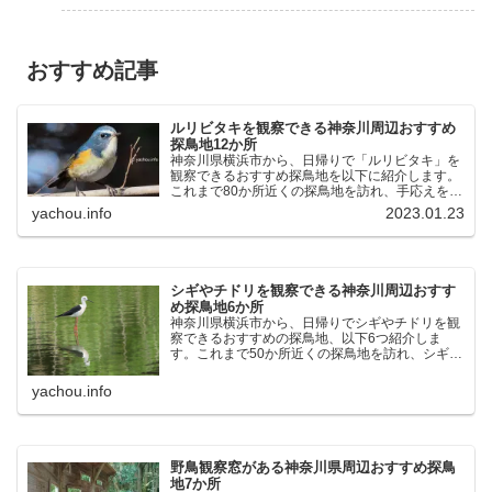
おすすめ記事
ルリビタキを観察できる神奈川周辺おすすめ
探鳥地12か所
神奈川県横浜市から、日帰りで「ルリビタキ」を
観察できるおすすめ探鳥地を以下に紹介します。
これまで80か所近くの探鳥地を訪れ、手応えを感
じた場所です。以下、★ が多いほど観察しやす
yachou.info
2023.01.23
く、出現頻度が高いと感じた場所です。 北本自然
観察公園：埼玉県...
シギやチドリを観察できる神奈川周辺おすす
め探鳥地6か所
神奈川県横浜市から、日帰りでシギやチドリを観
察できるおすすめの探鳥地、以下6つ紹介しま
す。これまで50か所近くの探鳥地を訪れ、シギや
チドリ観察の手応えを感じた探鳥地です。ふなば
し三番瀬海浜公園：千葉県船橋市谷津干潟公園：
yachou.info
千葉県習志野市東京港...
野鳥観察窓がある神奈川県周辺おすすめ探鳥
地7か所