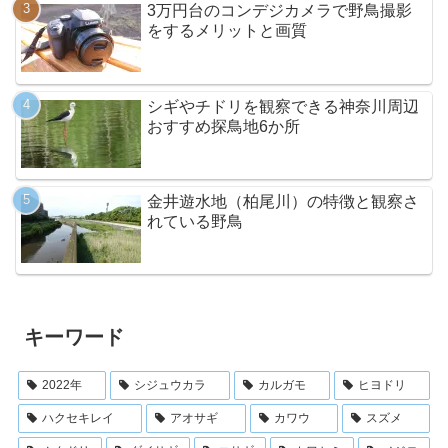
3万円台のコンデジカメラで野鳥撮影
をするメリットと画質
シギやチドリを観察できる神奈川周辺
おすすめ探鳥地6か所
金井遊水地（柏尾川）の特徴と観察さ
れている野鳥
キーワード
2022年
シジュウカラ
カルガモ
ヒヨドリ
ハクセキレイ
アオサギ
カワウ
スズメ