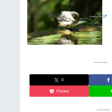
X
Pocket