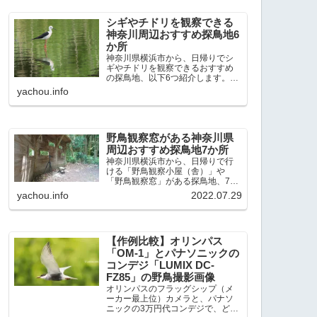
出現頻度が高いと感じた場所で
す。 北本自然観察公園：埼玉県...
シギやチドリを観察できる
神奈川周辺おすすめ探鳥地6
か所
神奈川県横浜市から、日帰りでシ
ギやチドリを観察できるおすすめ
の探鳥地、以下6つ紹介します。こ
れまで50か所近くの探鳥地を訪
yachou.info
れ、シギやチドリ観察の手応えを
感じた探鳥地です。ふなばし三番
瀬海浜公園：千葉県船橋市谷津干
潟公園：千葉県習志野市東京港...
野鳥観察窓がある神奈川県
周辺おすすめ探鳥地7か所
神奈川県横浜市から、日帰りで行
ける「野鳥観察小屋（舎）」や
「野鳥観察窓」がある探鳥地、7か
所を紹介します。どこもオススメ
yachou.info
2022.07.29
の探鳥地です。実際に訪れてみる
と、野山にいる野鳥、海や湖にい
る野鳥それぞれ違う観察になりま
した。街中にあり、電車で行ける...
【作例比較】オリンパス
「OM-1」とパナソニックの
コンデジ「LUMIX DC-
FZ85」の野鳥撮影画像
オリンパスのフラッグシップ（メ
ーカー最上位）カメラと、パナソ
ニックの3万円代コンデジで、どの