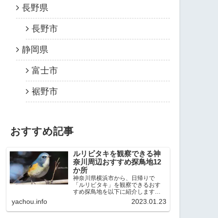
長野県
長野市
静岡県
富士市
裾野市
おすすめ記事
ルリビタキを観察できる神
奈川周辺おすすめ探鳥地12
か所
神奈川県横浜市から、日帰りで
「ルリビタキ」を観察できるおす
すめ探鳥地を以下に紹介します。
これまで80か所近くの探鳥地を訪
yachou.info
2023.01.23
れ、手応えを感じた場所です。以
下、★ が多いほど観察しやすく、