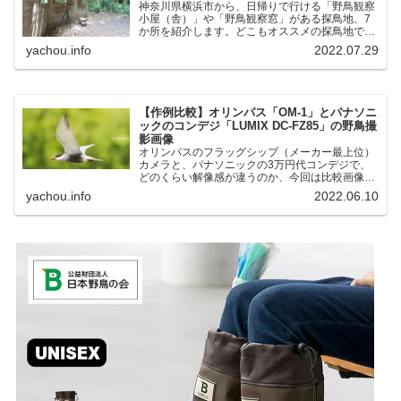
神奈川県横浜市から、日帰りで行ける「野鳥観察
小屋（舎）」や「野鳥観察窓」がある探鳥地、7
か所を紹介します。どこもオススメの探鳥地で
す。実際に訪れてみると、野山にいる野鳥、海や
yachou.info
2022.07.29
湖にいる野鳥それぞれ違う観察になりました。街
中にあり、電車で行ける...
【作例比較】オリンパス「OM-1」とパナソニ
ックのコンデジ「LUMIX DC-FZ85」の野鳥撮
影画像
オリンパスのフラッグシップ（メーカー最上位）
カメラと、パナソニックの3万円代コンデジで、
どのくらい解像感が違うのか、今回は比較画像を
紹介します。私はコンデジを愛用しているのです
yachou.info
2022.06.10
が、相棒がオリンパス「OM-1」を使い始めたと
ころ、同じ被写体で...