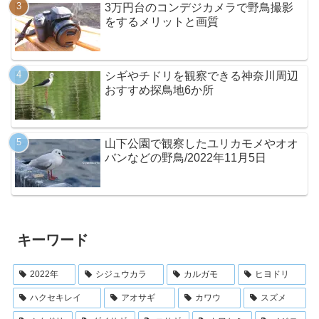
3万円台のコンデジカメラで野鳥撮影
をするメリットと画質
シギやチドリを観察できる神奈川周辺
おすすめ探鳥地6か所
山下公園で観察したユリカモメやオオ
バンなどの野鳥/2022年11月5日
キーワード
2022年
シジュウカラ
カルガモ
ヒヨドリ
ハクセキレイ
アオサギ
カワウ
スズメ