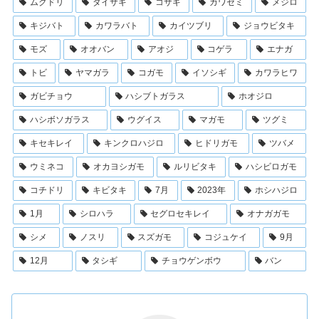
ムクドリ
ダイサギ
コサギ
カワセミ
メジロ
キジバト
カワラバト
カイツブリ
ジョウビタキ
モズ
オオバン
アオジ
コゲラ
エナガ
トビ
ヤマガラ
コガモ
イソシギ
カワラヒワ
ガビチョウ
ハシブトガラス
ホオジロ
ハシボソガラス
ウグイス
マガモ
ツグミ
キセキレイ
キンクロハジロ
ヒドリガモ
ツバメ
ウミネコ
オカヨシガモ
ルリビタキ
ハシビロガモ
コチドリ
キビタキ
7月
2023年
ホシハジロ
1月
シロハラ
セグロセキレイ
オナガガモ
シメ
ノスリ
スズガモ
コジュケイ
9月
12月
タシギ
チョウゲンボウ
バン