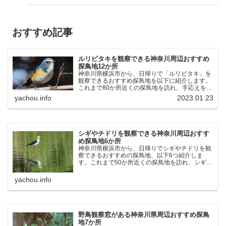
おすすめ記事
ルリビタキを観察できる神奈川周辺おすすめ
探鳥地12か所
神奈川県横浜市から、日帰りで「ルリビタキ」を
観察できるおすすめ探鳥地を以下に紹介します。
これまで80か所近くの探鳥地を訪れ、手応えを感
じた場所です。以下、★ が多いほど観察しやす
yachou.info
2023.01.23
く、出現頻度が高いと感じた場所です。 北本自然
観察公園：埼玉県...
シギやチドリを観察できる神奈川周辺おすす
め探鳥地6か所
神奈川県横浜市から、日帰りでシギやチドリを観
察できるおすすめの探鳥地、以下6つ紹介しま
す。これまで50か所近くの探鳥地を訪れ、シギや
チドリ観察の手応えを感じた探鳥地です。ふなば
し三番瀬海浜公園：千葉県船橋市谷津干潟公園：
yachou.info
千葉県習志野市東京港...
野鳥観察窓がある神奈川県周辺おすすめ探鳥
地7か所