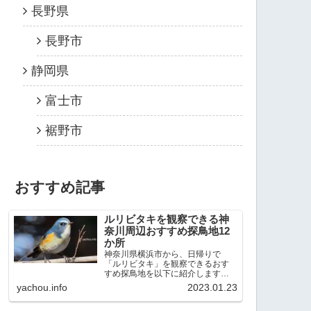
長野県
長野市
静岡県
富士市
裾野市
おすすめ記事
ルリビタキを観察できる神
奈川周辺おすすめ探鳥地12
か所
神奈川県横浜市から、日帰りで
「ルリビタキ」を観察できるおす
すめ探鳥地を以下に紹介します。
これまで80か所近くの探鳥地を訪
yachou.info
2023.01.23
れ、手応えを感じた場所です。以
下、★ が多いほど観察しやすく、