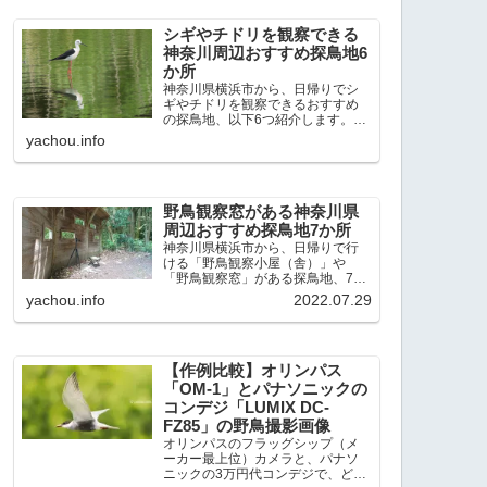
出現頻度が高いと感じた場所で
す。 北本自然観察公園：埼玉県...
シギやチドリを観察できる
神奈川周辺おすすめ探鳥地6
か所
神奈川県横浜市から、日帰りでシ
ギやチドリを観察できるおすすめ
の探鳥地、以下6つ紹介します。こ
れまで50か所近くの探鳥地を訪
yachou.info
れ、シギやチドリ観察の手応えを
感じた探鳥地です。ふなばし三番
瀬海浜公園：千葉県船橋市谷津干
潟公園：千葉県習志野市東京港...
野鳥観察窓がある神奈川県
周辺おすすめ探鳥地7か所
神奈川県横浜市から、日帰りで行
ける「野鳥観察小屋（舎）」や
「野鳥観察窓」がある探鳥地、7か
所を紹介します。どこもオススメ
yachou.info
2022.07.29
の探鳥地です。実際に訪れてみる
と、野山にいる野鳥、海や湖にい
る野鳥それぞれ違う観察になりま
した。街中にあり、電車で行ける...
【作例比較】オリンパス
「OM-1」とパナソニックの
コンデジ「LUMIX DC-
FZ85」の野鳥撮影画像
オリンパスのフラッグシップ（メ
ーカー最上位）カメラと、パナソ
ニックの3万円代コンデジで、どの