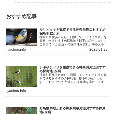
おすすめ記事
ルリビタキを観察できる神奈川周辺おすすめ
探鳥地12か所
神奈川県横浜市から、日帰りで「ルリビタキ」を
観察できるおすすめ探鳥地を以下に紹介します。
これまで80か所近くの探鳥地を訪れ、手応えを感
じた場所です。以下、★ が多いほど観察しやす
yachou.info
2023.01.23
く、出現頻度が高いと感じた場所です。 北本自然
観察公園：埼玉県...
シギやチドリを観察できる神奈川周辺おすす
め探鳥地6か所
神奈川県横浜市から、日帰りでシギやチドリを観
察できるおすすめの探鳥地、以下6つ紹介しま
す。これまで50か所近くの探鳥地を訪れ、シギや
チドリ観察の手応えを感じた探鳥地です。ふなば
し三番瀬海浜公園：千葉県船橋市谷津干潟公園：
yachou.info
千葉県習志野市東京港...
野鳥観察窓がある神奈川県周辺おすすめ探鳥
地7か所