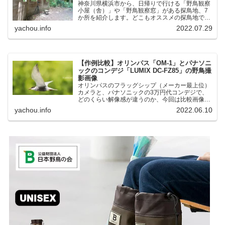
神奈川県横浜市から、日帰りで行ける「野鳥観察
小屋（舎）」や「野鳥観察窓」がある探鳥地、7
か所を紹介します。どこもオススメの探鳥地で
す。実際に訪れてみると、野山にいる野鳥、海や
yachou.info
2022.07.29
湖にいる野鳥それぞれ違う観察になりました。街
中にあり、電車で行ける...
【作例比較】オリンパス「OM-1」とパナソニ
ックのコンデジ「LUMIX DC-FZ85」の野鳥撮
影画像
オリンパスのフラッグシップ（メーカー最上位）
カメラと、パナソニックの3万円代コンデジで、
どのくらい解像感が違うのか、今回は比較画像を
紹介します。私はコンデジを愛用しているのです
yachou.info
2022.06.10
が、相棒がオリンパス「OM-1」を使い始めたと
ころ、同じ被写体で...