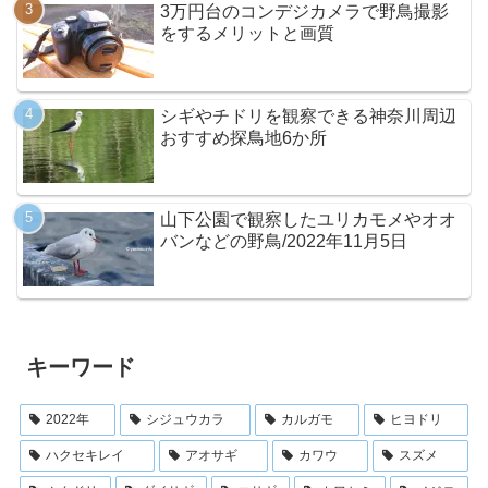
3万円台のコンデジカメラで野鳥撮影
をするメリットと画質
シギやチドリを観察できる神奈川周辺
おすすめ探鳥地6か所
山下公園で観察したユリカモメやオオ
バンなどの野鳥/2022年11月5日
キーワード
2022年
シジュウカラ
カルガモ
ヒヨドリ
ハクセキレイ
アオサギ
カワウ
スズメ