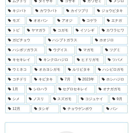
ムクドリ
ダイサギ
コサギ
カワセミ
メジロ
キジバト
カワラバト
カイツブリ
ジョウビタキ
モズ
オオバン
アオジ
コゲラ
エナガ
トビ
ヤマガラ
コガモ
イソシギ
カワラヒワ
ガビチョウ
ハシブトガラス
ホオジロ
ハシボソガラス
ウグイス
マガモ
ツグミ
キセキレイ
キンクロハジロ
ヒドリガモ
ツバメ
ウミネコ
オカヨシガモ
ルリビタキ
ハシビロガモ
コチドリ
キビタキ
7月
2023年
ホシハジロ
1月
シロハラ
セグロセキレイ
オナガガモ
シメ
ノスリ
スズガモ
コジュケイ
9月
12月
タシギ
チョウゲンボウ
バン