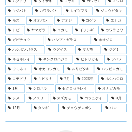
ムクドリ
ダイサギ
コサギ
カワセミ
メジロ
キジバト
カワラバト
カイツブリ
ジョウビタキ
モズ
オオバン
アオジ
コゲラ
エナガ
トビ
ヤマガラ
コガモ
イソシギ
カワラヒワ
ガビチョウ
ハシブトガラス
ホオジロ
ハシボソガラス
ウグイス
マガモ
ツグミ
キセキレイ
キンクロハジロ
ヒドリガモ
ツバメ
ウミネコ
オカヨシガモ
ルリビタキ
ハシビロガモ
コチドリ
キビタキ
7月
2023年
ホシハジロ
1月
シロハラ
セグロセキレイ
オナガガモ
シメ
ノスリ
スズガモ
コジュケイ
9月
12月
タシギ
チョウゲンボウ
バン