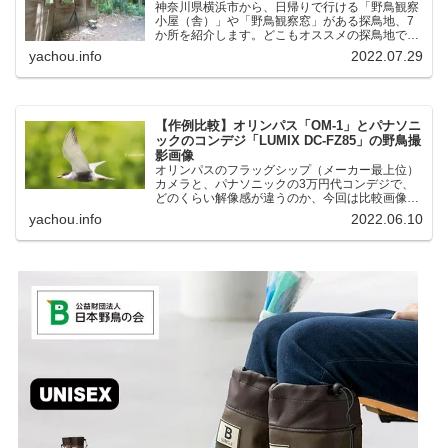
神奈川県横浜市から、日帰りで行ける「野鳥観察
小屋（舎）」や「野鳥観察窓」がある探鳥地、7
か所を紹介します。どこもオススメの探鳥地で
す。実際に訪れてみると、野山にいる野鳥、海や
yachou.info
2022.07.29
湖にいる野鳥それぞれ違う観察になりました。街
中にあり、電車で行ける...
【作例比較】オリンパス「OM-1」とパナソニ
ックのコンデジ「LUMIX DC-FZ85」の野鳥撮
影画像
オリンパスのフラッグシップ（メーカー最上位）
カメラと、パナソニックの3万円代コンデジで、
どのくらい解像感が違うのか、今回は比較画像を
紹介します。私はコンデジを愛用しているのです
yachou.info
2022.06.10
が、相棒がオリンパス「OM-1」を使い始めたと
ころ、同じ被写体で...