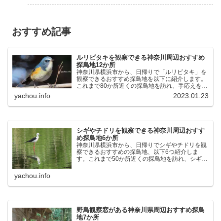
おすすめ記事
ルリビタキを観察できる神奈川周辺おすすめ
探鳥地12か所
神奈川県横浜市から、日帰りで「ルリビタキ」を
観察できるおすすめ探鳥地を以下に紹介します。
これまで80か所近くの探鳥地を訪れ、手応えを感
じた場所です。以下、★ が多いほど観察しやす
yachou.info
2023.01.23
く、出現頻度が高いと感じた場所です。 北本自然
観察公園：埼玉県...
シギやチドリを観察できる神奈川周辺おすす
め探鳥地6か所
神奈川県横浜市から、日帰りでシギやチドリを観
察できるおすすめの探鳥地、以下6つ紹介しま
す。これまで50か所近くの探鳥地を訪れ、シギや
チドリ観察の手応えを感じた探鳥地です。ふなば
し三番瀬海浜公園：千葉県船橋市谷津干潟公園：
yachou.info
千葉県習志野市東京港...
野鳥観察窓がある神奈川県周辺おすすめ探鳥
地7か所