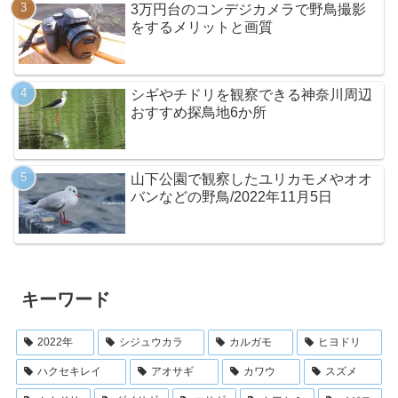
3万円台のコンデジカメラで野鳥撮影
をするメリットと画質
シギやチドリを観察できる神奈川周辺
おすすめ探鳥地6か所
山下公園で観察したユリカモメやオオ
バンなどの野鳥/2022年11月5日
キーワード
2022年
シジュウカラ
カルガモ
ヒヨドリ
ハクセキレイ
アオサギ
カワウ
スズメ