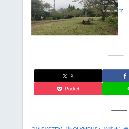
X
Pocket
OM SYSTEM（旧OLYMPUS）公式オ