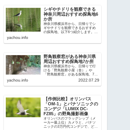
出現頻度が高いと感じた場所で
す。 北本自然観察公園：埼玉県...
シギやチドリを観察できる
神奈川周辺おすすめ探鳥地6
か所
神奈川県横浜市から、日帰りでシ
ギやチドリを観察できるおすすめ
の探鳥地、以下6つ紹介します。こ
れまで50か所近くの探鳥地を訪
yachou.info
れ、シギやチドリ観察の手応えを
感じた探鳥地です。ふなばし三番
瀬海浜公園：千葉県船橋市谷津干
潟公園：千葉県習志野市東京港...
野鳥観察窓がある神奈川県
周辺おすすめ探鳥地7か所
神奈川県横浜市から、日帰りで行
ける「野鳥観察小屋（舎）」や
「野鳥観察窓」がある探鳥地、7か
所を紹介します。どこもオススメ
yachou.info
2022.07.29
の探鳥地です。実際に訪れてみる
と、野山にいる野鳥、海や湖にい
る野鳥それぞれ違う観察になりま
した。街中にあり、電車で行ける...
【作例比較】オリンパス
「OM-1」とパナソニックの
コンデジ「LUMIX DC-
FZ85」の野鳥撮影画像
オリンパスのフラッグシップ（メ
ーカー最上位）カメラと、パナソ
ニックの3万円代コンデジで、どの