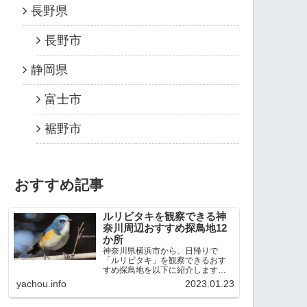
長野県
長野市
静岡県
富士市
裾野市
おすすめ記事
ルリビタキを観察できる神
奈川周辺おすすめ探鳥地12
か所
神奈川県横浜市から、日帰りで
「ルリビタキ」を観察できるおす
すめ探鳥地を以下に紹介します。
これまで80か所近くの探鳥地を訪
yachou.info
2023.01.23
れ、手応えを感じた場所です。以
下、★ が多いほど観察しやすく、