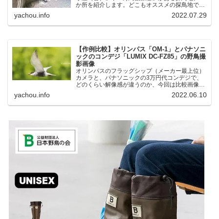
か所を紹介します。どこもオススメの探鳥地で
す。実際に訪れてみると、野山にいる野鳥、海や
yachou.info
2022.07.29
湖にいる野鳥それぞれ違う観察になりました。街
中にあり、電車で行ける...
【作例比較】オリンパス「OM-1」とパナソニ
ックのコンデジ「LUMIX DC-FZ85」の野鳥撮
影画像
オリンパスのフラッグシップ（メーカー最上位）
カメラと、パナソニックの3万円代コンデジで、
どのくらい解像感が違うのか、今回は比較画像を
紹介します。私はコンデジを愛用しているのです
yachou.info
2022.06.10
が、相棒がオリンパス「OM-1」を使い始めたと
ころ、同じ被写体で...