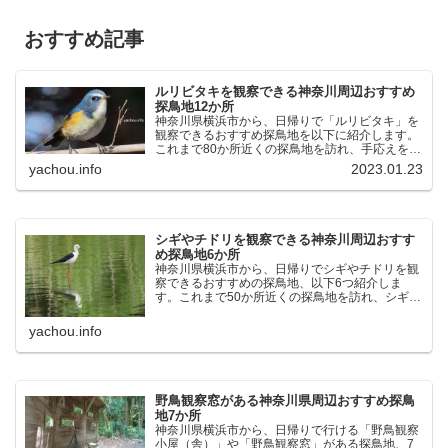
おすすめ記事
ルリビタキを観察できる神奈川周辺おすすめ
探鳥地12か所
神奈川県横浜市から、日帰りで「ルリビタキ」を
観察できるおすすめ探鳥地を以下に紹介します。
これまで80か所近くの探鳥地を訪れ、手応えを感
じた場所です。以下、★ が多いほど観察しやす
yachou.info
2023.01.23
く、出現頻度が高いと感じた場所です。 北本自然
観察公園：埼玉県...
シギやチドリを観察できる神奈川周辺おすす
め探鳥地6か所
神奈川県横浜市から、日帰りでシギやチドリを観
察できるおすすめの探鳥地、以下6つ紹介しま
す。これまで50か所近くの探鳥地を訪れ、シギや
チドリ観察の手応えを感じた探鳥地です。ふなば
し三番瀬海浜公園：千葉県船橋市谷津干潟公園：
yachou.info
千葉県習志野市東京港...
野鳥観察窓がある神奈川県周辺おすすめ探鳥
地7か所
神奈川県横浜市から、日帰りで行ける「野鳥観察
小屋（舎）」や「野鳥観察窓」がある探鳥地、7