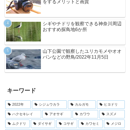
をするメリットと画質
シギやチドリを観察できる神奈川周辺
おすすめ探鳥地6か所
山下公園で観察したユリカモメやオオ
バンなどの野鳥/2022年11月5日
キーワード
2022年
シジュウカラ
カルガモ
ヒヨドリ
ハクセキレイ
アオサギ
カワウ
スズメ
ムクドリ
ダイサギ
コサギ
カワセミ
メジロ