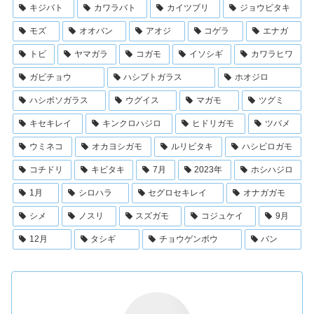
キジバト
カワラバト
カイツブリ
ジョウビタキ
モズ
オオバン
アオジ
コゲラ
エナガ
トビ
ヤマガラ
コガモ
イソシギ
カワラヒワ
ガビチョウ
ハシブトガラス
ホオジロ
ハシボソガラス
ウグイス
マガモ
ツグミ
キセキレイ
キンクロハジロ
ヒドリガモ
ツバメ
ウミネコ
オカヨシガモ
ルリビタキ
ハシビロガモ
コチドリ
キビタキ
7月
2023年
ホシハジロ
1月
シロハラ
セグロセキレイ
オナガガモ
シメ
ノスリ
スズガモ
コジュケイ
9月
12月
タシギ
チョウゲンボウ
バン